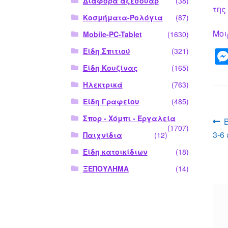
Διάφορα αξεσουάρ
(38)
της
Κοσμήματα-Ρολόγια
(87)
Μοι
Mobile-PC-Tablet
(1630)
Είδη Σπιτιού
(321)
Είδη Κουζίνας
(165)
Ηλεκτρικά
(763)
Είδη Γραφείου
(485)
Π
Σπορ - Χόμπι - Εργαλεία
(1707)
3-6
Παιχνίδια
(12)
ά
Είδη κατοικίδιων
(18)
ΞΕΠΟΥΛΗΜΑ
(14)