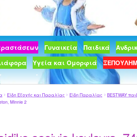
Παραστάσεων
Γυναικεία
Παιδικά
Ανδρι
Διάφορα
Υγεία και Ομορφιά
ΞΕΠΟΥΛΗ
ία
Είδη Εξοχής και Παραλίας
Είδη Παραλίας
BESTWAY παιδι
eton, Minnie 2