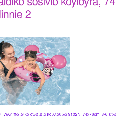
aidiko sosivio koyloyra, 7
innie 2
TWAY παιδικό σωσίβιο κουλούρα 9102N, 74x76cm, 3-6 ετών