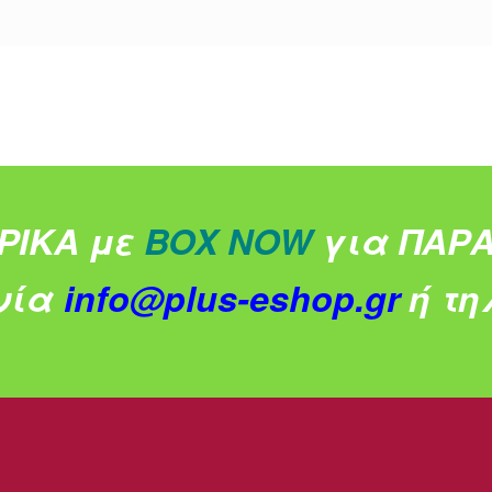
ΡΙΚΑ με
BOX NOW
για ΠΑΡΑ
νία
info@plus-eshop.gr
ή τηλ