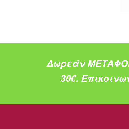
Δωρεάν ΜΕΤΑΦΟ
30€.
Επικοινω