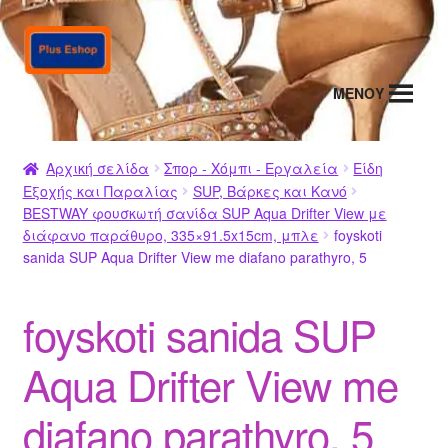
Απευθείας
Μετάβαση
μετάβαση
σε
στην
περιεχόμενο
MENΟΥ
πλοήγηση
Αρχική σελίδα
Σπορ - Χόμπι - Εργαλεία
Είδη
Εξοχής και Παραλίας
SUP, Βάρκες και Κανό
BESTWAY φουσκωτή σανίδα SUP Aqua Drifter View με
διάφανο παράθυρο, 335×91.5x15cm, μπλε
foyskoti
sanida SUP Aqua Drifter View me diafano parathyro, 5
foyskoti sanida SUP
Aqua Drifter View me
diafano parathyro, 5