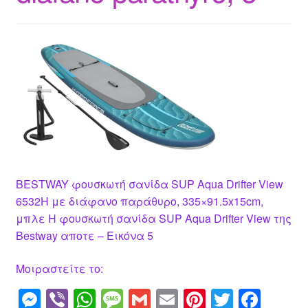
BESTWAY φουσκωτή σανίδα SUP Aqua Drifter View
6532H με διάφανο παράθυρο, 335×91.5x15cm,
μπλε Η φουσκωτή σανίδα SUP Aqua Drifter View της
Bestway αποτε – Εικόνα 5
Μοιραστείτε το:
M
Vi
W
M
G
E
Pi
T
F