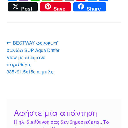
e
b
h
e
m
m
nt
wi
a
Post
Save
Share
ss
er
at
ss
ail
ail
er
tt
c
e
s
a
e
er
e
n
A
g
st
b
g
p
e
o
Πλοήγηση
Προηγούμενο
BESTWAY φουσκωτή
er
p
o
άρθρο:
σανίδα SUP Aqua Drifter
άρθρων
k
View με διάφανο
παράθυρο,
335×91.5x15cm, μπλε
Αφήστε μια απάντηση
Η ηλ. διεύθυνση σας δεν δημοσιεύεται.
Τα