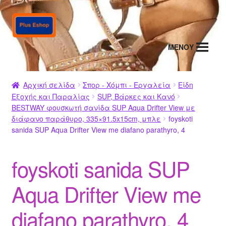
Απευθείας
Μετάβαση
μετάβαση
σε
στην
περιεχόμενο
MENΟΥ
πλοήγηση
Αρχική σελίδα
Σπορ - Χόμπι - Εργαλεία
Είδη
Εξοχής και Παραλίας
SUP, Βάρκες και Κανό
BESTWAY φουσκωτή σανίδα SUP Aqua Drifter View με
διάφανο παράθυρο, 335×91.5x15cm, μπλε
foyskoti
sanida SUP Aqua Drifter View me diafano parathyro, 4
foyskoti sanida SUP
Aqua Drifter View me
diafano parathyro, 4