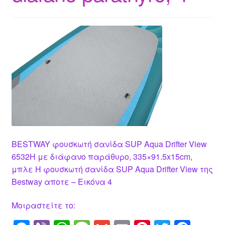
BESTWAY φουσκωτή σανίδα SUP Aqua Drifter View
6532H με διάφανο παράθυρο, 335×91.5x15cm,
μπλε Η φουσκωτή σανίδα SUP Aqua Drifter View της
Bestway αποτε – Εικόνα 4
Μοιραστείτε το: