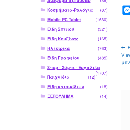
Διάφορα αξεσουάρ
(38)
Κοσμήματα-Ρολόγια
(87)
Mobile-PC-Tablet
(1630)
Είδη Σπιτιού
(321)
Είδη Κουζίνας
(165)
Π
Ηλεκτρικά
(763)
Vie
ά
Είδη Γραφείου
(485)
μπ
Σπορ - Χόμπι - Εργαλεία
(1707)
Παιχνίδια
(12)
Είδη κατοικίδιων
(18)
ΞΕΠΟΥΛΗΜΑ
(14)