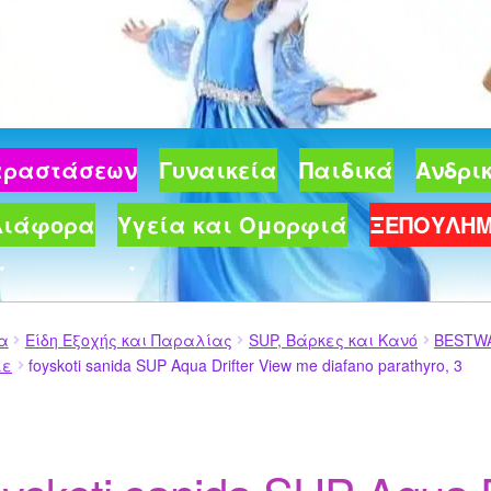
Παραστάσεων
Γυναικεία
Παιδικά
Ανδρι
Διάφορα
Υγεία και Ομορφιά
ΞΕΠΟΥΛΗ
ία
Είδη Εξοχής και Παραλίας
SUP, Βάρκες και Κανό
BESTWA
λε
foyskoti sanida SUP Aqua Drifter View me diafano parathyro, 3