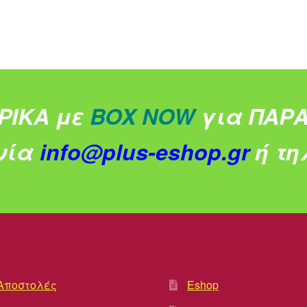
ΡΙΚΑ με
BOX NOW
για ΠΑΡΑ
νία
info@plus-eshop.gr
ή τηλ
Αποστολές
Eshop