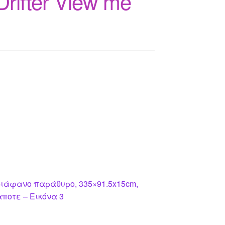
Drifter View me
διάφανο παράθυρο, 335×91.5x15cm,
αποτε – Εικόνα 3