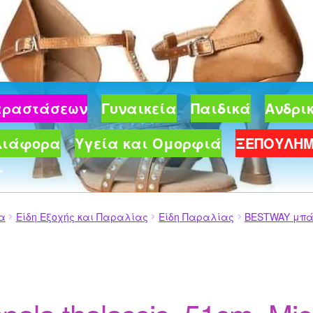
Παραστάσεων
Γυναικεία
Παιδικά
Ανδρι
Διάφορα
Υγεία και Ομορφιά
ΞΕΠΟΥΛΗ
ία
Είδη Εξοχής και Παραλίας
Είδη Παραλίας
BESTWAY μπάλ