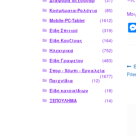
Διάφορα αξεσουάρ
(37)
Κοσμήματα-Ρολόγια
(85)
Μοι
Mobile-PC-Tablet
(1612)
Είδη Σπιτιού
(319)
Είδη Κουζίνας
(164)
Ηλεκτρικά
(752)
Είδη Γραφείου
(483)
Π
Σπορ - Χόμπι - Εργαλεία
Frie
ά
(1677)
Παιχνίδια
(12)
Είδη κατοικίδιων
(18)
ΞΕΠΟΥΛΗΜΑ
(14)