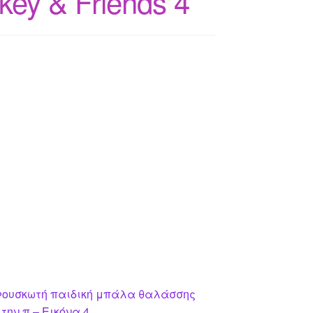
key & Friends 4
 Φουσκωτή παιδική μπάλα θαλάσσης
την π – Εικόνα 4