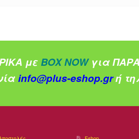
ΡΙΚΑ με
BOX NOW
για ΠΑΡΑ
νία
info@plus-eshop.gr
ή τηλ
Αποστολές
Eshop