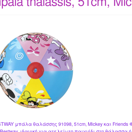
pala thalassis, 51cm, Mic
TWAY μπάλα θαλάσσης 91098, 51cm, Mickey και Friends
 Bestway, ιδανική για ατελείωτο παιχνίδι στη θάλασσα ή 