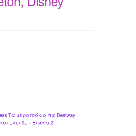
eton, Disney
cess Τα μπρατσάκια της Bestway
αι ελευθε – Εικόνα 2