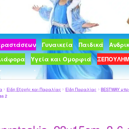
Παραστάσεων
Γυναικεία
Παιδικά
Ανδρι
Διάφορα
Υγεία και Ομορφιά
ΞΕΠΟΥΛΗ
ία
Είδη Εξοχής και Παραλίας
Είδη Παραλίας
BESTWAY μπρατ
ss 2