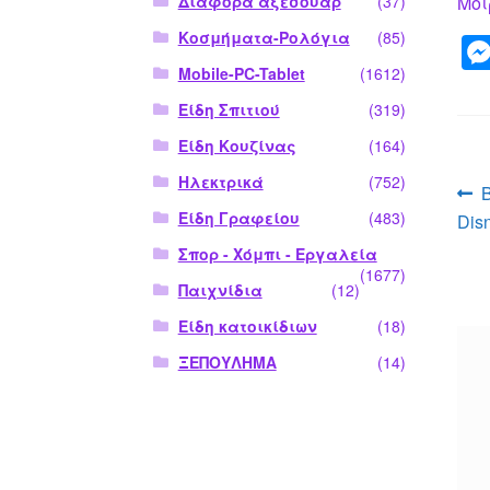
Διάφορα αξεσουάρ
(37)
Μοι
Κοσμήματα-Ρολόγια
(85)
Mobile-PC-Tablet
(1612)
Είδη Σπιτιού
(319)
Είδη Κουζίνας
(164)
Ηλεκτρικά
(752)
Π
Είδη Γραφείου
(483)
Dis
ά
Σπορ - Χόμπι - Εργαλεία
(1677)
Παιχνίδια
(12)
Είδη κατοικίδιων
(18)
ΞΕΠΟΥΛΗΜΑ
(14)