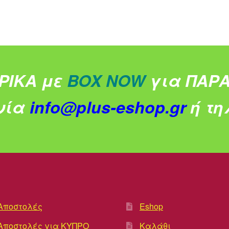
ΡΙΚΑ με
BOX NOW
για ΠΑΡΑ
νία
info@plus-eshop.gr
ή τηλ
Αποστολές
Eshop
Αποστολές για ΚΥΠΡΟ
Καλάθι