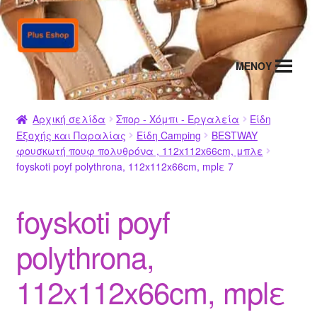
Απευθείας
Μετάβαση
μετάβαση
σε
στην
περιεχόμενο
MENΟΥ
πλοήγηση
Αρχική σελίδα
Σπορ - Χόμπι - Εργαλεία
Είδη
Εξοχής και Παραλίας
Είδη Camping
BESTWAY
φουσκωτή πουφ πολυθρόνα , 112x112x66cm, μπλε
foyskoti poyf polythrona, 112x112x66cm, mplε 7
foyskoti poyf
polythrona,
112x112x66cm, mplε