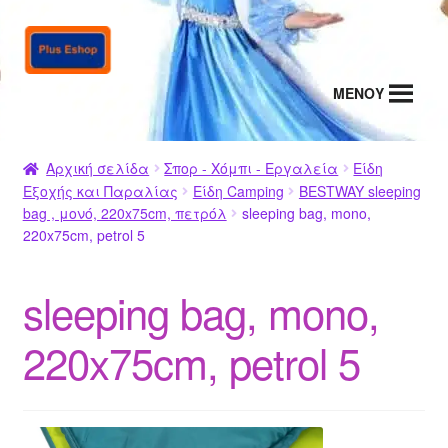
Απευθείας
Μετάβαση
μετάβαση
σε
στην
περιεχόμενο
MENΟΥ
πλοήγηση
Αρχική σελίδα
Σπορ - Χόμπι - Εργαλεία
Είδη
Εξοχής και Παραλίας
Είδη Camping
BESTWAY sleeping
bag , μονό, 220x75cm, πετρόλ
sleeping bag, mono,
220x75cm, petrol 5
sleeping bag, mono,
220x75cm, petrol 5