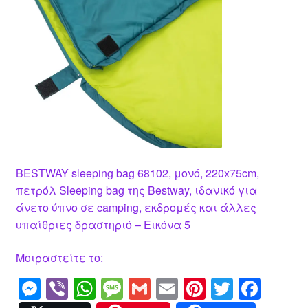
BESTWAY sleeping bag 68102, μονό, 220x75cm,
πετρόλ Sleeping bag της Bestway, ιδανικό για
άνετο ύπνο σε camping, εκδρομές και άλλες
υπαίθριες δραστηριό – Εικόνα 5
Μοιραστείτε το:
M
Vi
W
M
G
E
Pi
T
F