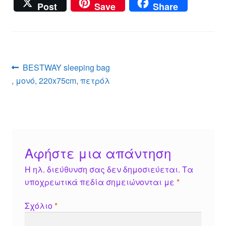
e
b
h
e
m
m
nt
wi
a
Post
Save
Share
ss
er
at
ss
ail
ail
er
tt
c
e
s
a
e
er
e
n
A
g
st
b
g
p
e
o
Πλοήγηση
Προηγούμενο
BESTWAY sleeping bag
er
p
o
άρθρο:
, μονό, 220x75cm, πετρόλ
άρθρων
k
Αφήστε μια απάντηση
Η ηλ. διεύθυνση σας δεν δημοσιεύεται.
Τα
υποχρεωτικά πεδία σημειώνονται με
*
Σχόλιο
*