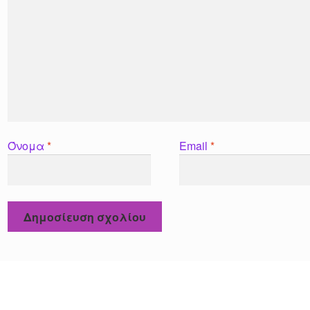
Όνομα
*
Email
*