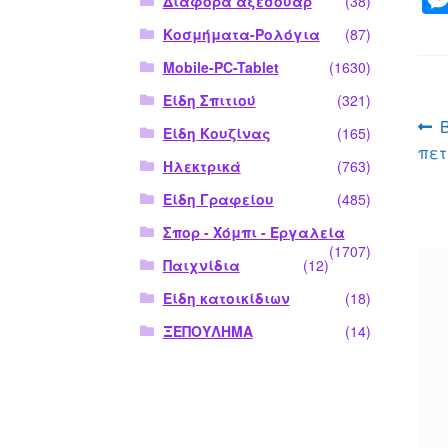
Διάφορα αξεσουάρ
(38)
Κοσμήματα-Ρολόγια
(87)
Mobile-PC-Tablet
(1630)
Είδη Σπιτιού
(321)
Π
Είδη Κουζίνας
(165)
πετ
ά
Ηλεκτρικά
(763)
Είδη Γραφείου
(485)
Σπορ - Χόμπι - Εργαλεία
(1707)
Παιχνίδια
(12)
Είδη κατοικίδιων
(18)
ΞΕΠΟΥΛΗΜΑ
(14)