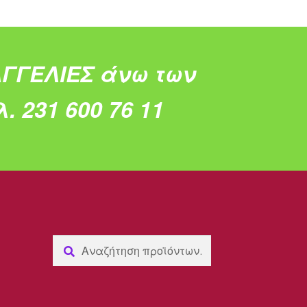
ΓΓΕΛΙΕΣ άνω των
. 231 600 76 11
Αναζήτηση
Αναζήτηση
για: