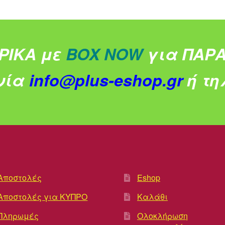
ΡΙΚΑ με
BOX NOW
για ΠΑΡΑ
νία
info@plus-eshop.gr
ή τηλ
Αποστολές
Eshop
Αποστολές για ΚΥΠΡΟ
Καλάθι
Πληρωμές
Ολοκλήρωση