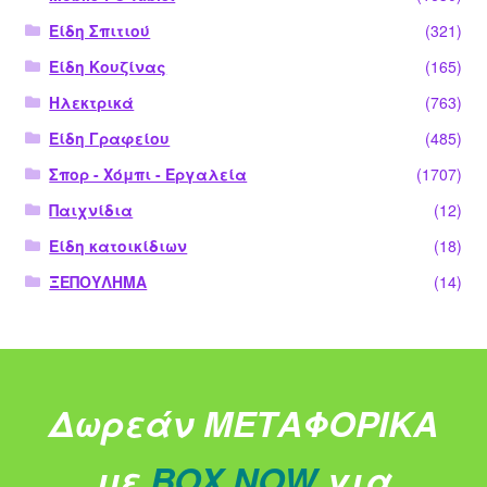
Είδη Σπιτιού
(321)
Είδη Κουζίνας
(165)
Ηλεκτρικά
(763)
Είδη Γραφείου
(485)
Σπορ - Χόμπι - Εργαλεία
(1707)
Παιχνίδια
(12)
Είδη κατοικίδιων
(18)
ΞΕΠΟΥΛΗΜΑ
(14)
Δωρεάν ΜΕΤΑΦΟΡΙΚΑ
με
BOX NOW
για