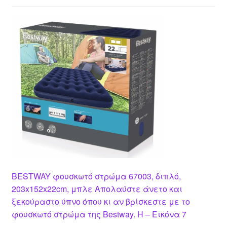
BESTWAY φουσκωτό στρώμα 67003, διπλό,
203x152x22cm, μπλε Απολαύστε άνετο και
ξεκούραστο ύπνο όπου κι αν βρίσκεστε με το
φουσκωτό στρώμα της Bestway. Η – Εικόνα 7