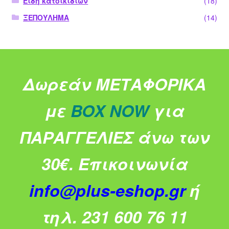
Είδη κατοικίδιων
(18)
ΞΕΠΟΥΛΗΜΑ
(14)
Δωρεάν ΜΕΤΑΦΟΡΙΚΑ
με
BOX NOW
για
ΠΑΡΑΓΓΕΛΙΕΣ άνω των
30€.
Επικοινωνία
info@plus-eshop.gr
ή
τηλ. 231 600 76 11