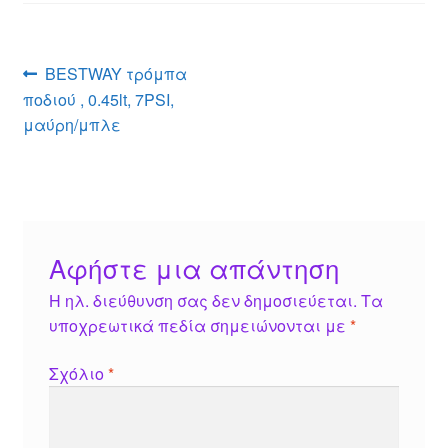
e
s
a
e
er
e
n
A
g
st
b
g
p
e
o
Πλοήγηση
Προηγούμενο
BESTWAY τρόμπα
er
p
o
άρθρο:
ποδιού , 0.45lt, 7PSI,
άρθρων
k
μαύρη/μπλε
Αφήστε μια απάντηση
Η ηλ. διεύθυνση σας δεν δημοσιεύεται.
Τα
υποχρεωτικά πεδία σημειώνονται με
*
Σχόλιο
*