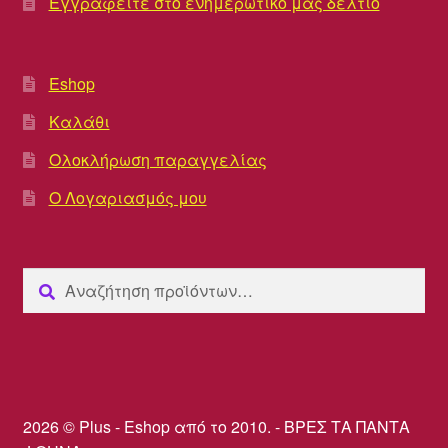
Εγγραφείτε στο ενημερωτικό μας δελτίο
Eshop
Καλάθι
Ολοκλήρωση παραγγελίας
Ο Λογαριασμός μου
Αναζήτηση
Αναζήτηση
για:
2026 © Plus - Eshop από το 2010. - ΒΡΕΣ ΤΑ ΠΑΝΤΑ