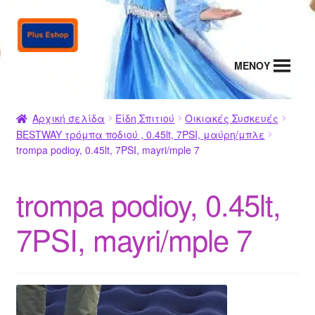
Απευθείας
Μετάβαση
μετάβαση
σε
στην
περιεχόμενο
MENΟΥ
πλοήγηση
Αρχική σελίδα
Είδη Σπιτιού
Οικιακές Συσκευές
BESTWAY τρόμπα ποδιού , 0.45lt, 7PSI, μαύρη/μπλε
trompa podioy, 0.45lt, 7PSI, mayri/mple 7
trompa podioy, 0.45lt,
7PSI, mayri/mple 7