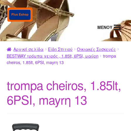
Απευθείας
Μετάβαση
μετάβαση
σε
στην
περιεχόμενο
MENΟΥ
πλοήγηση
Αρχική σελίδα
Είδη Σπιτιού
Οικιακές Συσκευές
BESTWAY τρόμπα χειρός , 1.85lt, 6PSI, μαύρη
trompa
cheiros, 1.85lt, 6PSI, mayrη 13
trompa cheiros, 1.85lt,
6PSI, mayrη 13