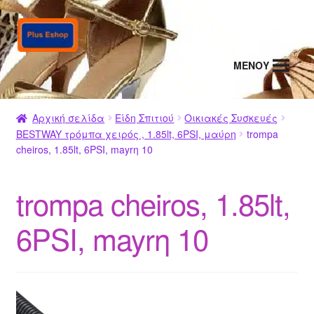
Απευθείας
Μετάβαση
μετάβαση
σε
στην
περιεχόμενο
MENΟΥ
πλοήγηση
Αρχική σελίδα
Είδη Σπιτιού
Οικιακές Συσκευές
BESTWAY τρόμπα χειρός , 1.85lt, 6PSI, μαύρη
trompa
cheiros, 1.85lt, 6PSI, mayrη 10
trompa cheiros, 1.85lt,
6PSI, mayrη 10