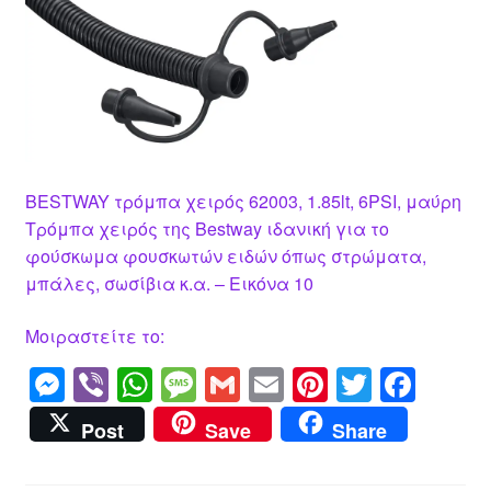
BESTWAY τρόμπα χειρός 62003, 1.85lt, 6PSI, μαύρη
Τρόμπα χειρός της Bestway ιδανική για το
φούσκωμα φουσκωτών ειδών όπως στρώματα,
μπάλες, σωσίβια κ.α. – Εικόνα 10
Μοιραστείτε το:
M
Vi
W
M
G
E
Pi
T
F
e
b
h
e
m
m
nt
wi
a
Post
Save
Share
ss
er
at
ss
ail
ail
er
tt
c
e
s
a
e
er
e