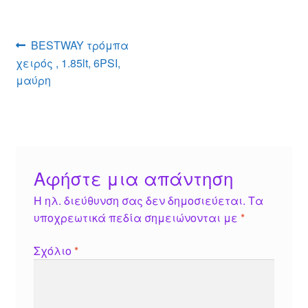
n
A
g
st
b
g
p
e
o
Πλοήγηση
Προηγούμενο
BESTWAY τρόμπα
er
p
o
άρθρο:
χειρός , 1.85lt, 6PSI,
άρθρων
k
μαύρη
Αφήστε μια απάντηση
Η ηλ. διεύθυνση σας δεν δημοσιεύεται.
Τα
υποχρεωτικά πεδία σημειώνονται με
*
Σχόλιο
*