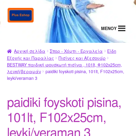
Απευθείας
Μετάβαση
μετάβαση
σε
στην
περιεχόμενο
MENΟΥ
πλοήγηση
Αρχική σελίδα
Σπορ - Χόμπι - Εργαλεία
Είδη
Εξοχής και Παραλίας
Πισίνες και Αξεσουάρ
BESTWAY παιδική φουσκωτή πισίνα , 101lt, Φ102x25cm,
λευκή/βεραμάν
paidiki foyskoti pisina, 101lt, F102x25cm,
leyki/veraman 3
paidiki foyskoti pisina,
101lt, F102x25cm,
leyki/veraman 3