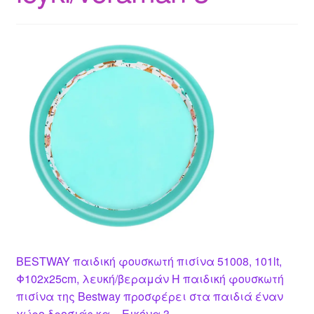
BESTWAY παιδική φουσκωτή πισίνα 51008, 101lt,
Φ102x25cm, λευκή/βεραμάν Η παιδική φουσκωτή
πισίνα της Bestway προσφέρει στα παιδιά έναν
χώρο δροσιάς κα – Εικόνα 3