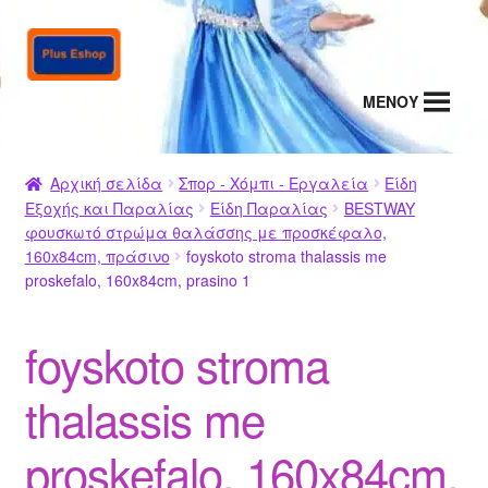
Απευθείας
Μετάβαση
μετάβαση
σε
στην
περιεχόμενο
MENΟΥ
πλοήγηση
Αρχική σελίδα
Σπορ - Χόμπι - Εργαλεία
Είδη
Εξοχής και Παραλίας
Είδη Παραλίας
BESTWAY
φουσκωτό στρώμα θαλάσσης με προσκέφαλο,
160x84cm, πράσινο
foyskoto stroma thalassis me
proskefalo, 160x84cm, prasino 1
foyskoto stroma
thalassis me
proskefalo, 160x84cm,