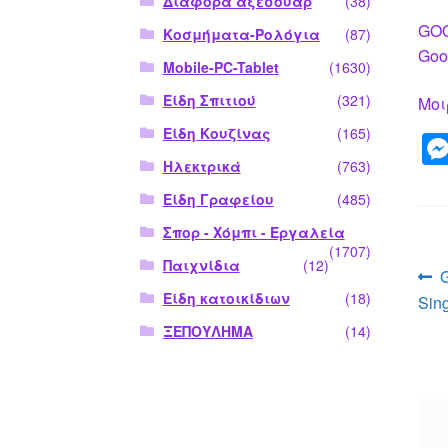
Διάφορα αξεσουάρ
(38)
GOO
Κοσμήματα-Ρολόγια
(87)
Goo
Mobile-PC-Tablet
(1630)
Είδη Σπιτιού
(321)
Μοι
Είδη Κουζίνας
(165)
Ηλεκτρικά
(763)
Είδη Γραφείου
(485)
Σπορ - Χόμπι - Εργαλεία
(1707)
Παιχνίδια
(12)
Π
Είδη κατοικίδιων
(18)
Sin
ά
ΞΕΠΟΥΛΗΜΑ
(14)