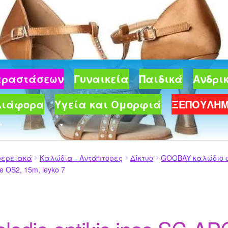
Παραστάσεων
Γυναικεία
Παιδικά
Ανδρι
Διάφορα
Υγεία και Ομορφιά
ΞΕΠΟΥΛΗ
φερειακά
Καλώδια - Αντάπτορες
Δίκτυο
GOOBAY καλώδιο οπ
de OS2, 15m, leyko 7