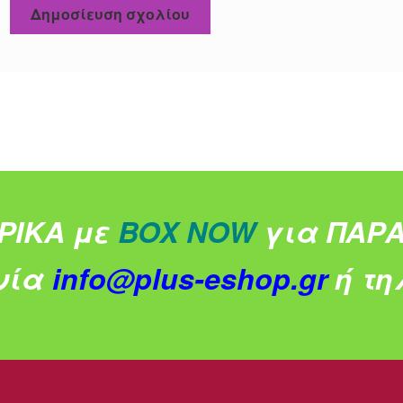
ΡΙΚΑ με
BOX NOW
για ΠΑΡΑ
νία
info@plus-eshop.gr
ή τηλ