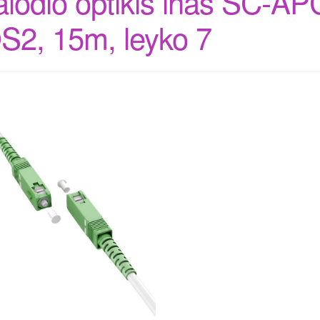
alodio optikis inas SC-A
S2, 15m, leyko 7