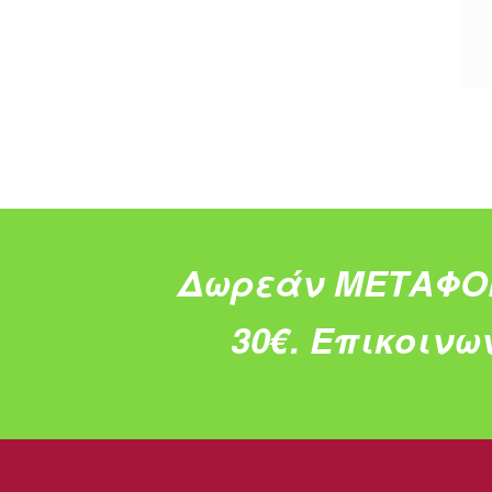
Δωρεάν ΜΕΤΑΦΟ
30€.
Επικοινω