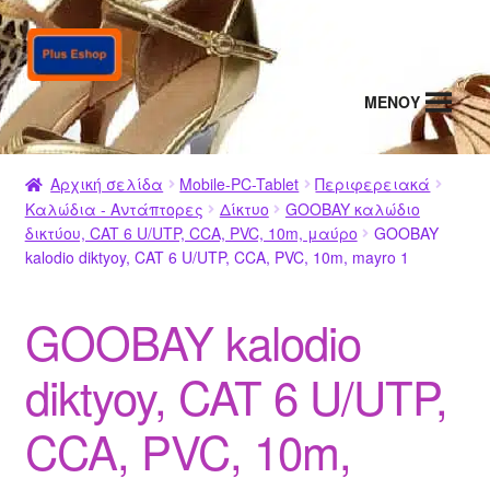
Απευθείας
Μετάβαση
μετάβαση
σε
στην
περιεχόμενο
MENΟΥ
πλοήγηση
Αρχική σελίδα
Mobile-PC-Tablet
Περιφερειακά
Καλώδια - Αντάπτορες
Δίκτυο
GΟOBAY καλώδιο
δικτύου, CAT 6 U/UTP, CCA, PVC, 10m, μαύρο
GOOBAY
kalodio diktyoy, CAT 6 U/UTP, CCA, PVC, 10m, mayro 1
GOOBAY kalodio
diktyoy, CAT 6 U/UTP,
CCA, PVC, 10m,