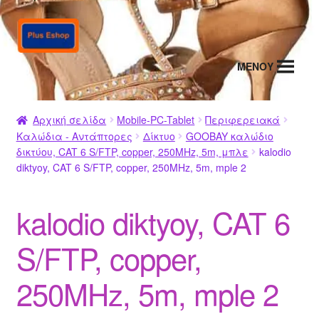
Απευθείας
Μετάβαση
μετάβαση
σε
στην
περιεχόμενο
MENΟΥ
πλοήγηση
Αρχική σελίδα
Mobile-PC-Tablet
Περιφερειακά
Καλώδια - Αντάπτορες
Δίκτυο
GOOBAY καλώδιο
δικτύου, CAT 6 S/FTP, copper, 250MHz, 5m, μπλε
kalodio
diktyoy, CAT 6 S/FTP, copper, 250MHz, 5m, mple 2
kalodio diktyoy, CAT 6
S/FTP, copper,
250MHz, 5m, mple 2