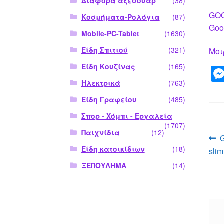
Διάφορα αξεσουάρ
(38)
GOO
Κοσμήματα-Ρολόγια
(87)
Goo
Mobile-PC-Tablet
(1630)
Είδη Σπιτιού
(321)
Μοι
Είδη Κουζίνας
(165)
Ηλεκτρικά
(763)
Είδη Γραφείου
(485)
Σπορ - Χόμπι - Εργαλεία
(1707)
Παιχνίδια
(12)
Π
Είδη κατοικίδιων
(18)
sli
ά
ΞΕΠΟΥΛΗΜΑ
(14)