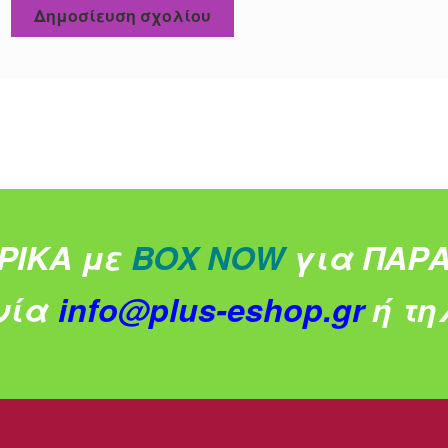
ΡΙΚΑ με
BOX NOW
για ΠΑΡΑ
νία
info@plus-eshop.gr
ή τηλ