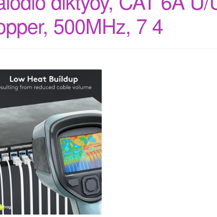
alodio diktyoy, CAT 6A U/U
opper, 500MHz, 7 4