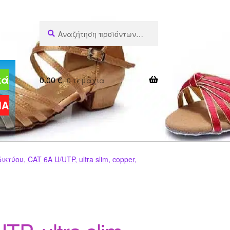
Αναζήτηση
Αναζήτηση
για:
κά
0.00
€
0 τεμάχια
ΜΑ
τύου, CAT 6A U/UTP, ultra slim, copper,