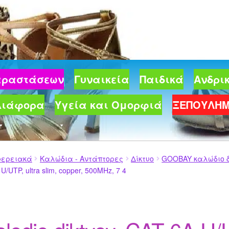
Παραστάσεων
Γυναικεία
Παιδικά
Ανδρι
Διάφορα
Υγεία και Ομορφιά
ΞΕΠΟΥΛΗ
φερειακά
Καλώδια - Αντάπτορες
Δίκτυο
GOOBAY καλώδιο δικ
 U/UTP, ultra slim, copper, 500MHz, 7 4