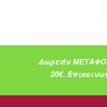
Δωρεάν ΜΕΤΑΦΟ
30€.
Επικοινω