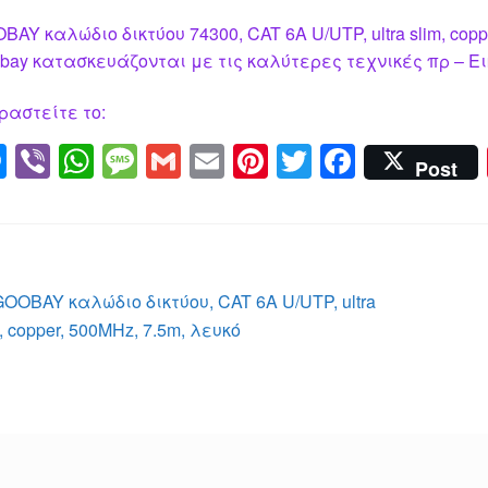
BAY καλώδιο δικτύου 74300, CAT 6A U/UTP, ultra slim, cop
bay κατασκευάζονται με τις καλύτερες τεχνικές πρ – Ει
ραστείτε το:
M
Vi
W
M
G
E
Pi
T
F
Post
e
b
h
e
m
m
nt
wi
a
ss
er
at
ss
ail
ail
er
tt
c
e
s
a
e
er
e
n
A
g
st
b
λοήγηση
Προηγούμενο
GOOBAY καλώδιο δικτύου, CAT 6A U/UTP, ultra
g
p
e
o
άρθρο:
m, copper, 500MHz, 7.5m, λευκό
ρθρων
er
p
o
k