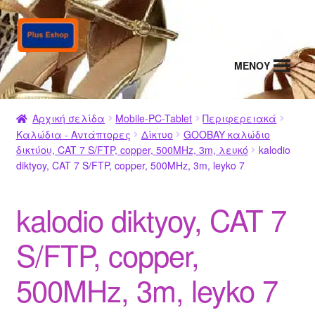
Απευθείας
Μετάβαση
μετάβαση
σε
στην
περιεχόμενο
MENΟΥ
πλοήγηση
Αρχική σελίδα
Mobile-PC-Tablet
Περιφερειακά
Καλώδια - Αντάπτορες
Δίκτυο
GOOBAY καλώδιο
δικτύου, CAT 7 S/FTP, copper, 500MHz, 3m, λευκό
kalodio
diktyoy, CAT 7 S/FTP, copper, 500MHz, 3m, leyko 7
kalodio diktyoy, CAT 7
S/FTP, copper,
500MHz, 3m, leyko 7