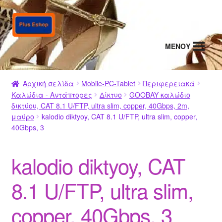
Απευθείας
Μετάβαση
μετάβαση
σε
στην
περιεχόμενο
MENΟΥ
πλοήγηση
Αρχική σελίδα
Mobile-PC-Tablet
Περιφερειακά
Καλώδια - Αντάπτορες
Δίκτυο
GOOBAY καλώδιο
δικτύου, CAT 8.1 U/FTP, ultra slim, copper, 40Gbps, 2m,
μαύρο
kalodio diktyoy, CAT 8.1 U/FTP, ultra slim, copper,
40Gbps, 3
kalodio diktyoy, CAT
8.1 U/FTP, ultra slim,
copper, 40Gbps, 3