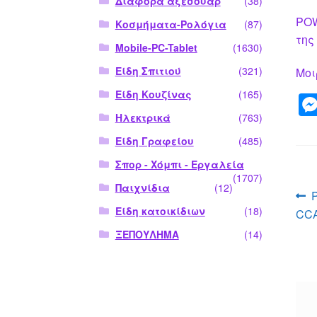
Διάφορα αξεσουάρ
(38)
POW
Κοσμήματα-Ρολόγια
(87)
της
Mobile-PC-Tablet
(1630)
Είδη Σπιτιού
(321)
Μοι
Είδη Κουζίνας
(165)
Ηλεκτρικά
(763)
Είδη Γραφείου
(485)
Σπορ - Χόμπι - Εργαλεία
(1707)
Παιχνίδια
(12)
Π
Είδη κατοικίδιων
(18)
CCA
ά
ΞΕΠΟΥΛΗΜΑ
(14)