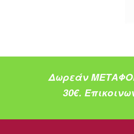
Δωρεάν ΜΕΤΑΦΟ
30€.
Επικοινω