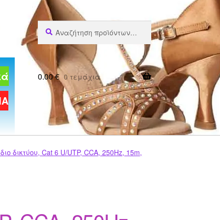
Αναζήτηση
Αναζήτηση
για:
κά
0.00
€
0 τεμάχια
ΜΑ
 δικτύου, Cat 6 U/UTP, CCA, 250Hz, 15m,