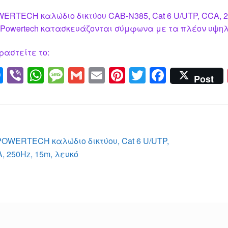
ERTECH καλώδιο δικτύου CAB-N385, Cat 6 U/UTP, CCA, 2
 Powertech κατασκευάζονται σύμφωνα με τα πλέον υψηλά
ραστείτε το:
M
Vi
W
M
G
E
Pi
T
F
Post
e
b
h
e
m
m
nt
wi
a
ss
er
at
ss
ail
ail
er
tt
c
e
s
a
e
er
e
n
A
g
st
b
λοήγηση
Προηγούμενο
POWERTECH καλώδιο δικτύου, Cat 6 U/UTP,
g
p
e
o
άρθρο:
, 250Hz, 15m, λευκό
ρθρων
er
p
o
k