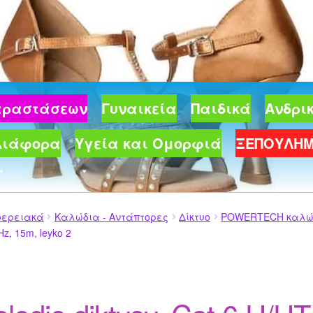
Παραστάσεων
Γυναικεία
Παιδικά
Ανδρι
Διάφορα
Υγεία και Ομορφιά
ΞΕΠΟΥΛΗ
φερειακά
Καλώδια - Αντάπτορες
Δίκτυο
POWERTECH καλώδιο
Hz, 15m, leyko 2