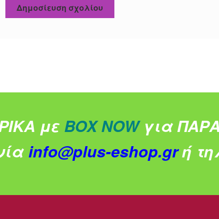
ΡΙΚΑ με
BOX NOW
για ΠΑΡΑ
νία
info@plus-eshop.gr
ή τηλ