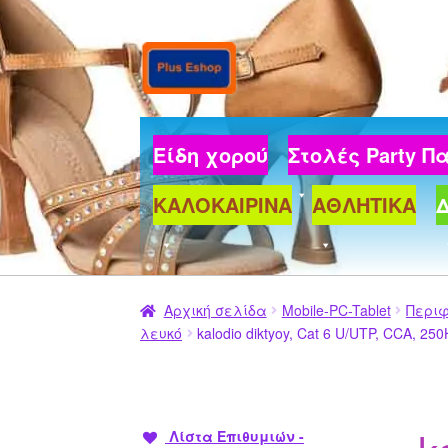
Απευθείας
Μετάβαση
μετάβαση
σε
στην
περιεχόμενο
πλοήγηση
Είδη χορού
Στολές Party 
ΚΑΛΟΚΑΙΡΙΝΑ
ΑΘΛΗΤΙΚΑ
Αρχική σελίδα
Mobile-PC-Tablet
Περι
λευκό
kalodio diktyoy, Cat 6 U/UTP, CCA, 250
Λίστα Επιθυμιών -