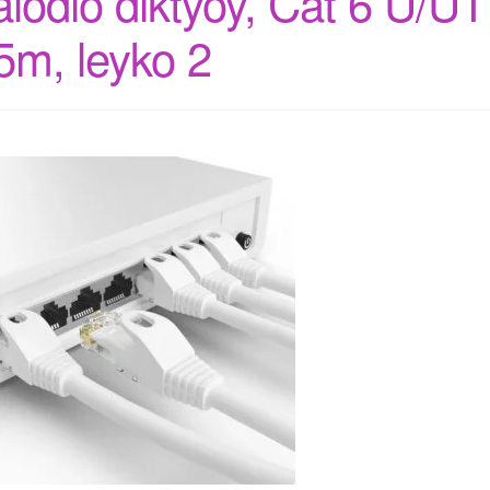
alodio diktyoy, Cat 6 U/U
5m, leyko 2