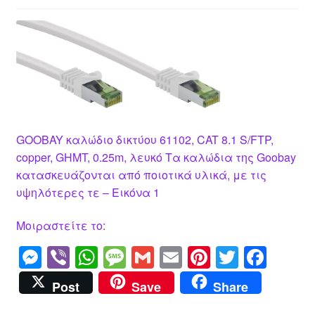
GOOBAY καλώδιο δικτύου 61102, CAT 8.1 S/FTP,
copper, GHMT, 0.25m, λευκό Τα καλώδια της Goobay
κατασκευάζονται από ποιοτικά υλικά, με τις
υψηλότερες τε – Εικόνα 1
Μοιραστείτε το:
M
Vi
W
M
G
E
Pi
T
F
e
b
h
e
m
m
nt
wi
a
Post
Save
Share
ss
er
at
ss
ail
ail
er
tt
c