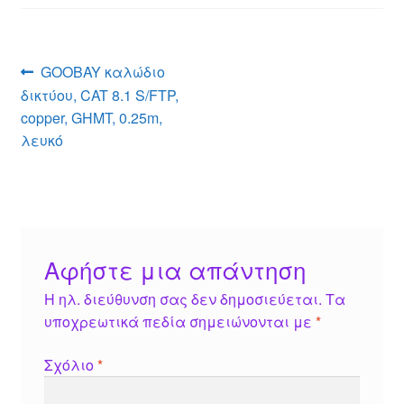
e
s
a
e
er
e
n
A
g
st
b
g
p
e
o
Πλοήγηση
Προηγούμενο
GOOBAY καλώδιο
er
p
o
άρθρο:
δικτύου, CAT 8.1 S/FTP,
άρθρων
k
copper, GHMT, 0.25m,
λευκό
Αφήστε μια απάντηση
Η ηλ. διεύθυνση σας δεν δημοσιεύεται.
Τα
υποχρεωτικά πεδία σημειώνονται με
*
Σχόλιο
*