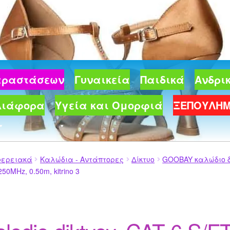
Παραστάσεων
Γυναικεία
Παιδικά
Ανδρι
Διάφορα
Υγεία και Ομορφιά
ΞΕΠΟΥΛΗ
φερειακά
Καλώδια - Αντάπτορες
Δίκτυο
GOOBAY καλώδιο δικ
 250MHz, 0.50m, kitrino 3