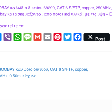
BAY καλώδιο δικτύου 68299, CAT 6 S/FTP, copper, 250MHz,
bay κατασκευάζονται από ποιοτικά υλικά, με τις υψη – Ε
ραστείτε το:
M
Vi
W
M
G
E
Pi
T
F
Post
e
b
h
e
m
m
nt
wi
a
ss
er
at
ss
ail
ail
er
tt
c
e
s
a
e
er
e
n
A
g
st
b
λοήγηση
Προηγούμενο
GOOBAY καλώδιο δικτύου, CAT 6 S/FTP, copper,
g
p
e
o
άρθρο:
MHz, 0.50m, κίτρινο
ρθρων
er
p
o
k