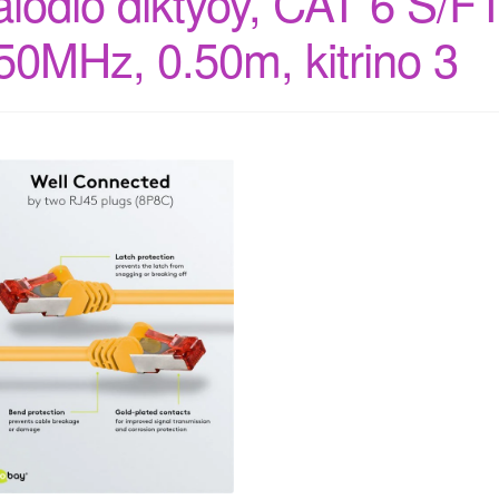
alodio diktyoy, CAT 6 S/FT
50MHz, 0.50m, kitrino 3