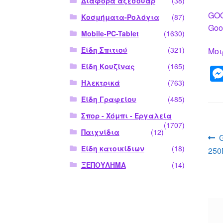
Διάφορα αξεσουάρ
(38)
GOO
Κοσμήματα-Ρολόγια
(87)
Goo
Mobile-PC-Tablet
(1630)
Είδη Σπιτιού
(321)
Μοι
Είδη Κουζίνας
(165)
Ηλεκτρικά
(763)
Είδη Γραφείου
(485)
Σπορ - Χόμπι - Εργαλεία
(1707)
Παιχνίδια
(12)
Π
Είδη κατοικίδιων
(18)
250
ά
ΞΕΠΟΥΛΗΜΑ
(14)