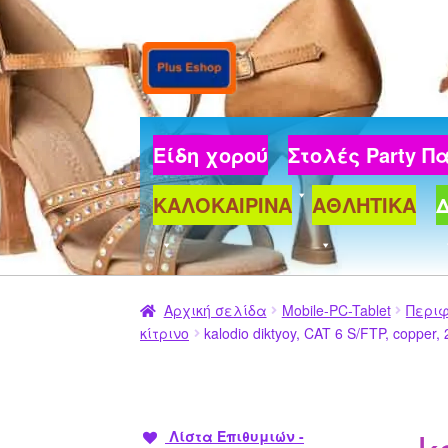
Απευθείας
Μετάβαση
μετάβαση
σε
στην
περιεχόμενο
πλοήγηση
Είδη χορού
Στολές Party 
ΚΑΛΟΚΑΙΡΙΝΑ
ΑΘΛΗΤΙΚΑ
Αρχική σελίδα
Mobile-PC-Tablet
Περι
κίτρινο
kalodio diktyoy, CAT 6 S/FTP, copper,
Λίστα Επιθυμιών -