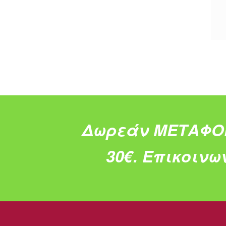
Δωρεάν ΜΕΤΑΦΟ
30€.
Επικοινω