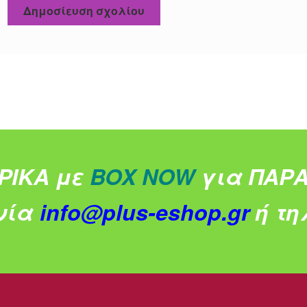
ΡΙΚΑ με
BOX NOW
για ΠΑΡΑ
νία
info@plus-eshop.gr
ή τηλ