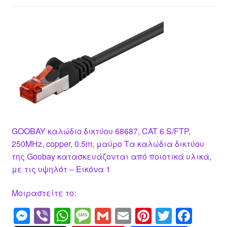
GOOBAY καλώδιο δικτύου 68687, CAT 6 S/FTP,
250MHz, copper, 0.5m, μαύρο Τα καλώδια δικτύου
της Goobay κατασκευάζονται από ποιοτικά υλικά,
με τις υψηλότ – Εικόνα 1
Μοιραστείτε το:
M
Vi
W
M
G
E
Pi
T
F