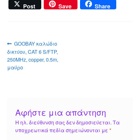
e
b
h
e
m
m
nt
wi
a
Post
Save
Share
ss
er
at
ss
ail
ail
er
tt
c
e
s
a
e
er
e
n
A
g
st
b
g
p
e
o
Πλοήγηση
Προηγούμενο
GOOBAY καλώδιο
er
p
o
άρθρο:
δικτύου, CAT 6 S/FTP,
άρθρων
k
250MHz, copper, 0.5m,
μαύρο
Αφήστε μια απάντηση
Η ηλ. διεύθυνση σας δεν δημοσιεύεται.
Τα
υποχρεωτικά πεδία σημειώνονται με
*