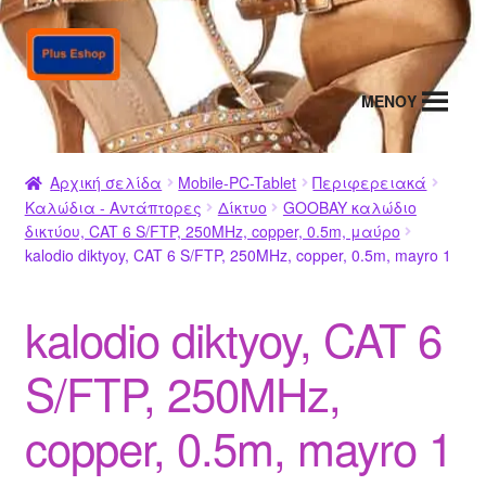
Απευθείας
Μετάβαση
μετάβαση
σε
στην
περιεχόμενο
MENΟΥ
πλοήγηση
Αρχική σελίδα
Mobile-PC-Tablet
Περιφερειακά
Καλώδια - Αντάπτορες
Δίκτυο
GOOBAY καλώδιο
δικτύου, CAT 6 S/FTP, 250MHz, copper, 0.5m, μαύρο
kalodio diktyoy, CAT 6 S/FTP, 250MHz, copper, 0.5m, mayro 1
kalodio diktyoy, CAT 6
S/FTP, 250MHz,
copper, 0.5m, mayro 1