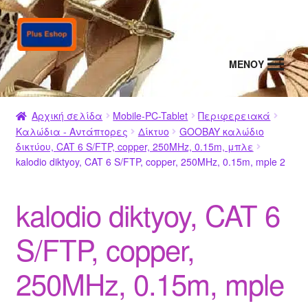
Απευθείας
Μετάβαση
μετάβαση
σε
στην
περιεχόμενο
MENΟΥ
πλοήγηση
Αρχική σελίδα
Mobile-PC-Tablet
Περιφερειακά
Καλώδια - Αντάπτορες
Δίκτυο
GOOBAY καλώδιο
δικτύου, CAT 6 S/FTP, copper, 250MHz, 0.15m, μπλε
kalodio diktyoy, CAT 6 S/FTP, copper, 250MHz, 0.15m, mple 2
kalodio diktyoy, CAT 6
S/FTP, copper,
250MHz, 0.15m, mple