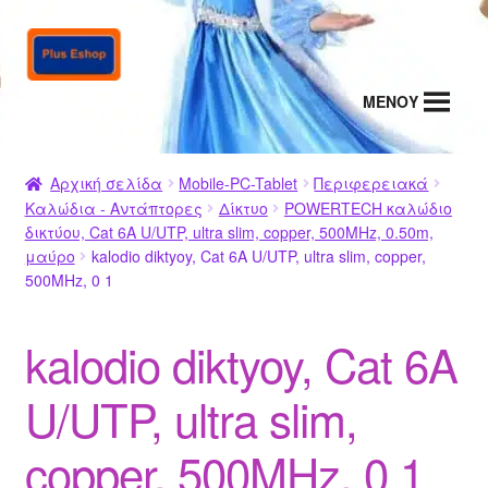
Απευθείας
Μετάβαση
μετάβαση
σε
στην
περιεχόμενο
MENΟΥ
πλοήγηση
Αρχική σελίδα
Mobile-PC-Tablet
Περιφερειακά
Καλώδια - Αντάπτορες
Δίκτυο
POWERTECH καλώδιο
δικτύου, Cat 6A U/UTP, ultra slim, copper, 500MHz, 0.50m,
μαύρο
kalodio diktyoy, Cat 6A U/UTP, ultra slim, copper,
500MHz, 0 1
kalodio diktyoy, Cat 6A
U/UTP, ultra slim,
copper, 500MHz, 0 1