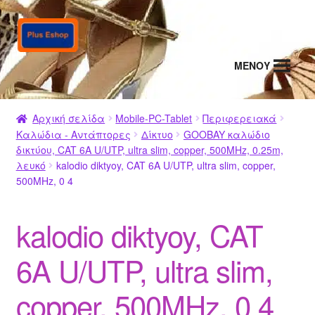
Απευθείας
Μετάβαση
μετάβαση
σε
στην
περιεχόμενο
MENΟΥ
πλοήγηση
Αρχική σελίδα
Mobile-PC-Tablet
Περιφερειακά
Καλώδια - Αντάπτορες
Δίκτυο
GOOBAY καλώδιο
δικτύου, CAT 6A U/UTP, ultra slim, copper, 500MHz, 0.25m,
λευκό
kalodio diktyoy, CAT 6A U/UTP, ultra slim, copper,
500MHz, 0 4
kalodio diktyoy, CAT
6A U/UTP, ultra slim,
copper, 500MHz, 0 4