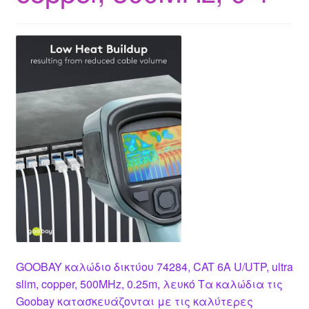
GOOBAY καλώδιο δικτύου 74284, CAT 6A U/UTP, ultra
slim, copper, 500MHz, 0.25m, λευκό Τα καλώδια τις
Goobay κατασκευάζονται με τις καλύτερες