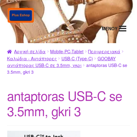
Απευθείας
Μετάβαση
μετάβαση
σε
στην
περιεχόμενο
MENΟΥ
πλοήγηση
Αρχική σελίδα
Mobile-PC-Tablet
Περιφερειακά
Καλώδια - Αντάπτορες
USB-C (Type-C)
GOOBAY
αντάπτορας USB-C σε 3.5mm, γκρι
antaptoras USB-C se
3.5mm, gkri 3
antaptoras USB-C se
3.5mm, gkri 3