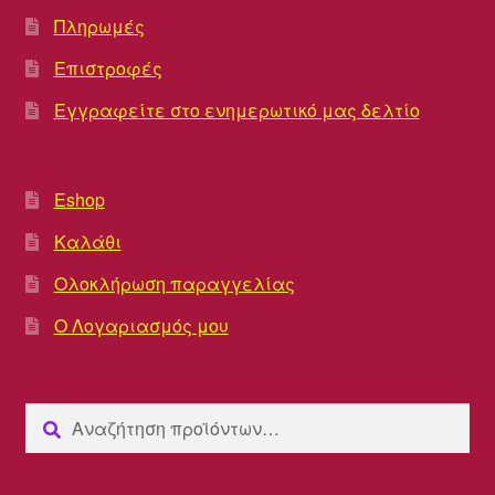
Πληρωμές
Επιστροφές
Εγγραφείτε στο ενημερωτικό μας δελτίο
Eshop
Καλάθι
Ολοκλήρωση παραγγελίας
Ο Λογαριασμός μου
Αναζήτηση
Αναζήτηση
για: