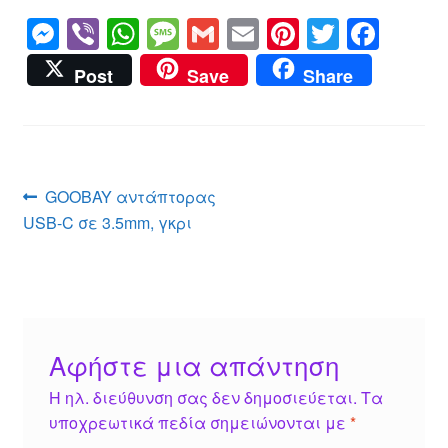
M
Vi
W
M
G
E
Pi
T
F
e
b
h
e
m
m
nt
wi
a
Post
Save
Share
ss
er
at
ss
ail
ail
er
tt
c
e
s
a
e
er
e
n
A
g
st
b
g
p
e
o
Πλοήγηση
Προηγούμενο
GOOBAY αντάπτορας
er
p
o
άρθρο:
USB-C σε 3.5mm, γκρι
άρθρων
k
Αφήστε μια απάντηση
Η ηλ. διεύθυνση σας δεν δημοσιεύεται.
Τα
υποχρεωτικά πεδία σημειώνονται με
*