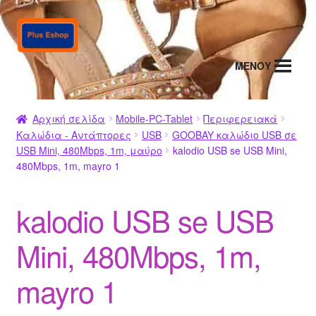
Απευθείας
Μετάβαση
μετάβαση
σε
στην
περιεχόμενο
MENΟΥ
πλοήγηση
Αρχική σελίδα
Mobile-PC-Tablet
Περιφερειακά
Καλώδια - Αντάπτορες
USB
GOOBAY καλώδιο USB σε
USB Mini, 480Mbps, 1m, μαύρο
kalodio USB se USB Mini,
480Mbps, 1m, mayro 1
kalodio USB se USB
Mini, 480Mbps, 1m,
mayro 1