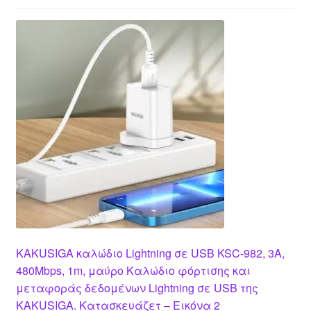
KAKUSIGA καλώδιο Lightning σε USB KSC-982, 3A,
480Mbps, 1m, μαύρο Καλώδιο φόρτισης και
μεταφοράς δεδομένων Lightning σε USB της
KAKUSIGA. Κατασκευάζετ – Εικόνα 2