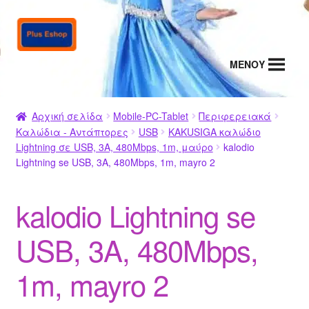
Απευθείας
Μετάβαση
μετάβαση
σε
στην
περιεχόμενο
MENΟΥ
πλοήγηση
Αρχική σελίδα
Mobile-PC-Tablet
Περιφερειακά
Καλώδια - Αντάπτορες
USB
KAKUSIGA καλώδιο
Lightning σε USB, 3A, 480Mbps, 1m, μαύρο
kalodio
Lightning se USB, 3A, 480Mbps, 1m, mayro 2
kalodio Lightning se
USB, 3A, 480Mbps,
1m, mayro 2