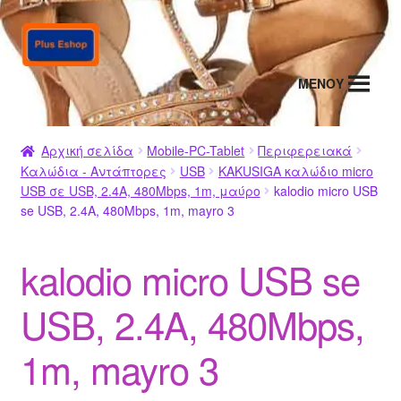
Απευθείας
Μετάβαση
μετάβαση
σε
στην
περιεχόμενο
MENΟΥ
πλοήγηση
Αρχική σελίδα
Mobile-PC-Tablet
Περιφερειακά
Καλώδια - Αντάπτορες
USB
KAKUSIGA καλώδιο micro
USB σε USB, 2.4A, 480Mbps, 1m, μαύρο
kalodio micro USB
se USB, 2.4A, 480Mbps, 1m, mayro 3
kalodio micro USB se
USB, 2.4A, 480Mbps,
1m, mayro 3