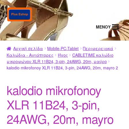
Απευθείας
Μετάβαση
μετάβαση
σε
στην
περιεχόμενο
MENΟΥ
πλοήγηση
Αρχική σελίδα
Mobile-PC-Tablet
Περιφερειακά
Καλώδια - Αντάπτορες
Ήχος
CABLETIME καλώδιο
μικροφώνου XLR 11B24, 3-pin, 24AWG, 20m, μαύρο
kalodio mikrofonoy XLR 11B24, 3-pin, 24AWG, 20m, mayro 2
kalodio mikrofonoy
XLR 11B24, 3-pin,
24AWG, 20m, mayro