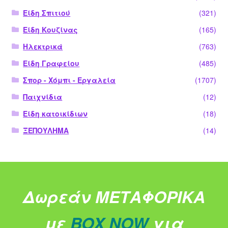
Είδη Σπιτιού
(321)
Είδη Κουζίνας
(165)
Ηλεκτρικά
(763)
Είδη Γραφείου
(485)
Σπορ - Χόμπι - Εργαλεία
(1707)
Παιχνίδια
(12)
Είδη κατοικίδιων
(18)
ΞΕΠΟΥΛΗΜΑ
(14)
Δωρεάν ΜΕΤΑΦΟΡΙΚΑ
με
BOX NOW
για