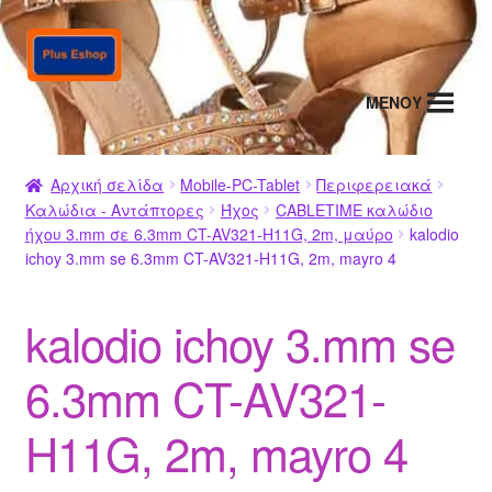
Απευθείας
Μετάβαση
μετάβαση
σε
στην
περιεχόμενο
MENΟΥ
πλοήγηση
Αρχική σελίδα
Mobile-PC-Tablet
Περιφερειακά
Καλώδια - Αντάπτορες
Ήχος
CABLETIME καλώδιο
ήχου 3.mm σε 6.3mm CT-AV321-H11G, 2m, μαύρο
kalodio
ichoy 3.mm se 6.3mm CT-AV321-H11G, 2m, mayro 4
kalodio ichoy 3.mm se
6.3mm CT-AV321-
H11G, 2m, mayro 4