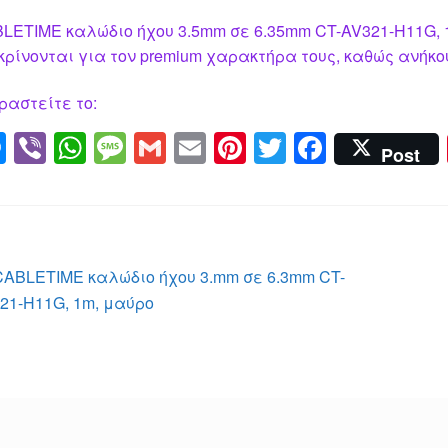
LETIME καλώδιο ήχου 3.5mm σε 6.35mm CT-AV321-H11G, 1
κρίνονται για τον premium χαρακτήρα τους, καθώς ανήκου
ραστείτε το:
M
Vi
W
M
G
E
Pi
T
F
Post
e
b
h
e
m
m
nt
wi
a
ss
er
at
ss
ail
ail
er
tt
c
e
s
a
e
er
e
n
A
g
st
b
λοήγηση
Προηγούμενο
CABLETIME καλώδιο ήχου 3.mm σε 6.3mm CT-
g
p
e
o
άρθρο:
21-H11G, 1m, μαύρο
ρθρων
er
p
o
k