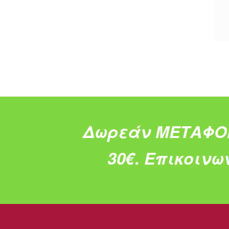
Δωρεάν ΜΕΤΑΦΟ
30€.
Επικοινω