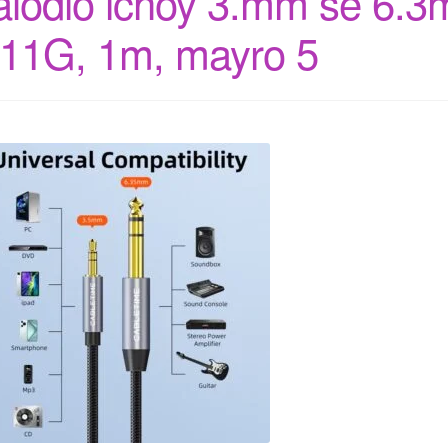
alodio ichoy 3.mm se 6.
11G, 1m, mayro 5