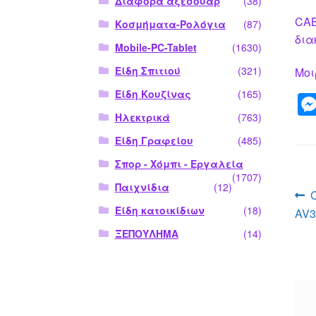
Διάφορα αξεσουάρ
(38)
CAB
Κοσμήματα-Ρολόγια
(87)
δια
Mobile-PC-Tablet
(1630)
Είδη Σπιτιού
(321)
Μοι
Είδη Κουζίνας
(165)
Ηλεκτρικά
(763)
Είδη Γραφείου
(485)
Σπορ - Χόμπι - Εργαλεία
(1707)
Παιχνίδια
(12)
Π
Είδη κατοικίδιων
(18)
AV3
ά
ΞΕΠΟΥΛΗΜΑ
(14)