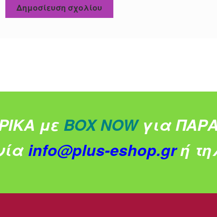
ΡΙΚΑ με
BOX NOW
για ΠΑΡΑ
νία
info@plus-eshop.gr
ή τηλ