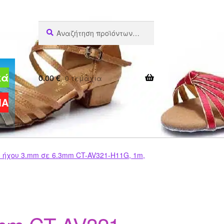
Αναζήτηση
Αναζήτηση
για:
κά
0.00
€
0 τεμάχια
ΜΑ
ήχου 3.mm σε 6.3mm CT-AV321-H11G, 1m,