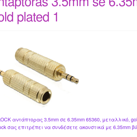
ntaptoras 3.5mm se 6.35m
old plated 1
OCK αντάπτορας 3.5mm σε 6.35mm 65360, μεταλλικό, gold
ock σας επιτρέπει να συνδέσετε ακουστικά με 6.35mm βύ