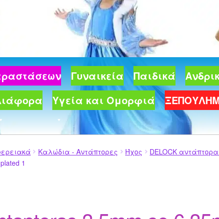
Παραστάσεων
Γυναικεία
Παιδικά
Ανδρι
Διάφορα
Υγεία και Ομορφιά
ΞΕΠΟΥΛΗ
φερειακά
Καλώδια - Αντάπτορες
Ήχος
DELOCK αντάπτορας 
plated 1