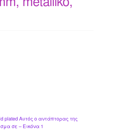
m, metalliko,
 plated Αυτός ο αντάπτορας της
σμα σε – Εικόνα 1