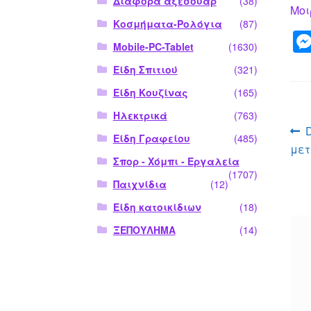
Διάφορα αξεσουάρ
(38)
Μοι
Κοσμήματα-Ρολόγια
(87)
Mobile-PC-Tablet
(1630)
Είδη Σπιτιού
(321)
Είδη Κουζίνας
(165)
Ηλεκτρικά
(763)
Π
Είδη Γραφείου
(485)
μετ
ά
Σπορ - Χόμπι - Εργαλεία
(1707)
Παιχνίδια
(12)
Είδη κατοικίδιων
(18)
ΞΕΠΟΥΛΗΜΑ
(14)