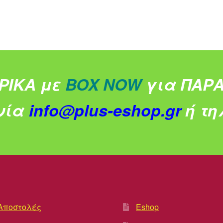
ΡΙΚΑ με
BOX NOW
για ΠΑΡΑ
νία
info@plus-eshop.gr
ή τηλ
Αποστολές
Eshop