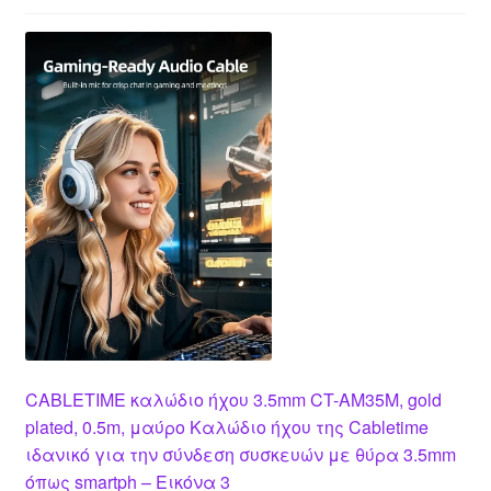
CABLETIME καλώδιο ήχου 3.5mm CT-AM35M, gold
plated, 0.5m, μαύρο Καλώδιο ήχου της Cabletime
ιδανικό για την σύνδεση συσκευών με θύρα 3.5mm
όπως smartph – Εικόνα 3