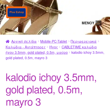
Απευθείας
Μετάβαση
μετάβαση
σε
στην
περιεχόμενο
MENΟΥ
πλοήγηση
Αρχική σελίδα
Mobile-PC-Tablet
Περιφερειακά
Καλώδια - Αντάπτορες
Ήχος
CABLETIME καλώδιο
ήχου 3.5mm, gold plated, 0.5m, μαύρο
kalodio ichoy 3.5mm,
gold plated, 0.5m, mayro 3
kalodio ichoy 3.5mm,
gold plated, 0.5m,
mayro 3