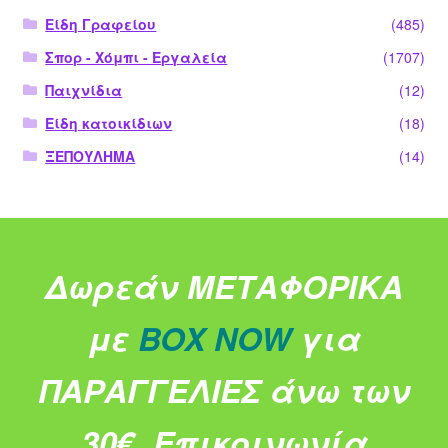
Είδη Γραφείου
(485)
Σπορ - Χόμπι - Εργαλεία
(1707)
Παιχνίδια
(12)
Είδη κατοικίδιων
(18)
ΞΕΠΟΥΛΗΜΑ
(14)
Δωρεάν ΜΕΤΑΦΟΡΙΚΑ
με
BOX NOW
για
ΠΑΡΑΓΓΕΛΙΕΣ άνω των
30€.
Επικοινωνία