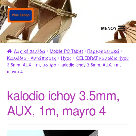
Απευθείας
Μετάβαση
μετάβαση
σε
στην
περιεχόμενο
MENΟΥ
πλοήγηση
Αρχική σελίδα
Mobile-PC-Tablet
Περιφερειακά
Καλώδια - Αντάπτορες
Ήχος
CELEBRAT καλώδιο ήχου
3.5mm, AUX, 1m, μαύρο
kalodio ichoy 3.5mm, AUX, 1m,
mayro 4
kalodio ichoy 3.5mm,
AUX, 1m, mayro 4