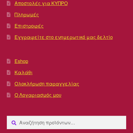
Αποστολές για ΚΥΠΡΟ
Πληρωμές
Επιστροφές
Εγγραφείτε στο ενημερωτικό μας δελτίο
Eshop
Καλάθι
Ολοκλήρωση παραγγελίας
Ο Λογαριασμός μου
Αναζήτηση
Αναζήτηση
για: