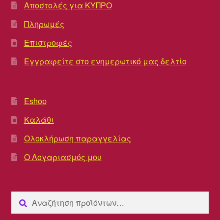
Αποστολές για ΚΥΠΡΟ
Πληρωμές
Επιστροφές
Εγγραφείτε στο ενημερωτικό μας δελτίο
Eshop
Καλάθι
Ολοκλήρωση παραγγελίας
Ο Λογαριασμός μου
Αναζήτηση
Αναζήτηση
για: