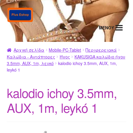
Απευθείας
Μετάβαση
μετάβαση
σε
στην
περιεχόμενο
MENΟΥ
πλοήγηση
Αρχική σελίδα
Mobile-PC-Tablet
Περιφερειακά
Καλώδια - Αντάπτορες
Ήχος
KAKUSIGA καλώδιο ήχου
3.5mm, AUX, 1m, λευκό
kalodio ichoy 3.5mm, AUX, 1m,
leykό 1
kalodio ichoy 3.5mm,
AUX, 1m, leykό 1