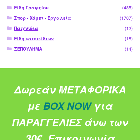
Είδη Γραφείου
(485)
Σπορ - Χόμπι - Εργαλεία
(1707)
Παιχνίδια
(12)
Είδη κατοικίδιων
(18)
ΞΕΠΟΥΛΗΜΑ
(14)
Δωρεάν ΜΕΤΑΦΟΡΙΚΑ
με
BOX NOW
για
ΠΑΡΑΓΓΕΛΙΕΣ άνω των
30€.
Επικοινωνία