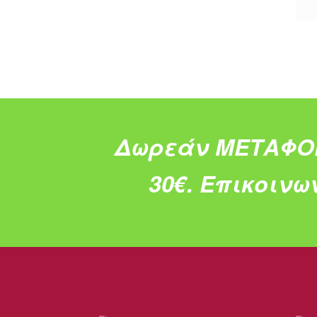
Δωρεάν ΜΕΤΑΦΟ
30€.
Επικοινω