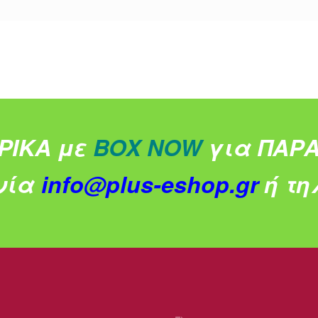
ΡΙΚΑ με
BOX NOW
για ΠΑΡΑ
νία
info@plus-eshop.gr
ή τηλ