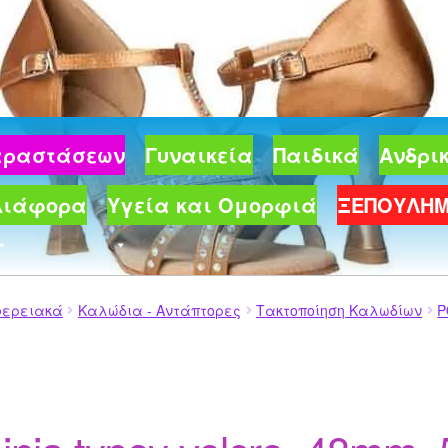
Παραστάσεων
Γυναικεία
Παιδικά
Ανδρι
Διάφορα
Υγεία και Ομορφιά
ΞΕΠΟΥΛΗ
φερειακά
Καλώδια - Αντάπτορες
Τακτοποίηση Καλωδίων
P