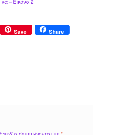
κα – Εικόνα 2
Save
Share
ά πεδία σημειώνονται με
*