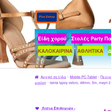
Απευθείας
Μετάβαση
μετάβαση
σε
στην
περιεχόμενο
πλοήγηση
Είδη χορού
Στολές Party 
ΚΑΛΟΚΑΙΡΙΝΑ
ΑΘΛΗΤΙΚΑ
Αρχική σελίδα
Mobile-PC-Tablet
Περι
μαύρη
tainia typoy velcro, 48mm, 5m, mayri 2
Λίστα Επιθυμιών -