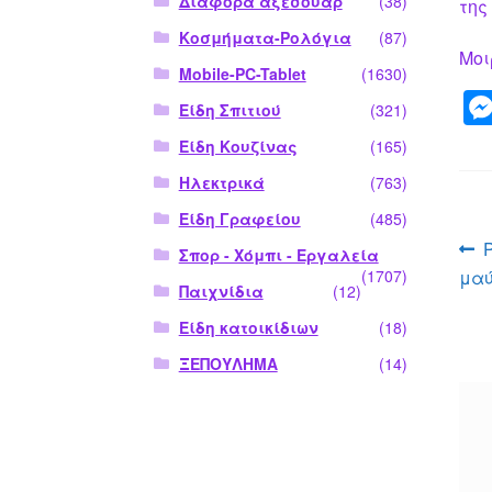
Διάφορα αξεσουάρ
(38)
της
Κοσμήματα-Ρολόγια
(87)
Μοι
Mobile-PC-Tablet
(1630)
Είδη Σπιτιού
(321)
Είδη Κουζίνας
(165)
Ηλεκτρικά
(763)
Είδη Γραφείου
(485)
Π
Σπορ - Χόμπι - Εργαλεία
μα
(1707)
ά
Παιχνίδια
(12)
Είδη κατοικίδιων
(18)
ΞΕΠΟΥΛΗΜΑ
(14)