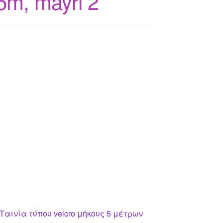
 5m, mayri 2
Ταινία τύπου velcro μήκους 5 μέτρων