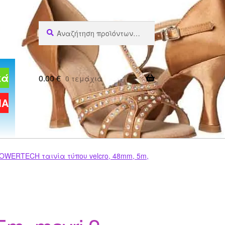
Αναζήτηση
Αναζήτηση
για:
κά
0.00
€
0 τεμάχια
ΜΑ
OWERTECH ταινία τύπου velcro, 48mm, 5m,