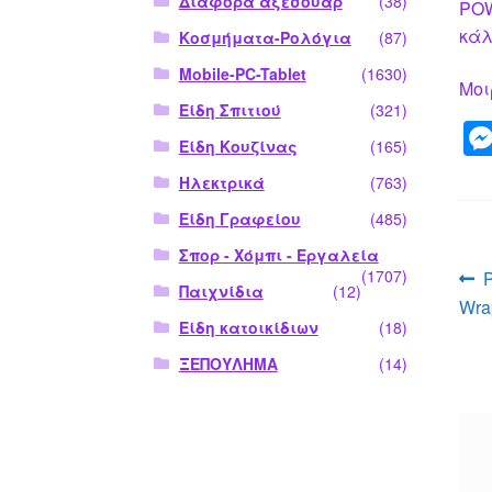
Διάφορα αξεσουάρ
(38)
POW
κάλ
Κοσμήματα-Ρολόγια
(87)
Mobile-PC-Tablet
(1630)
Μοι
Είδη Σπιτιού
(321)
Είδη Κουζίνας
(165)
Ηλεκτρικά
(763)
Είδη Γραφείου
(485)
Σπορ - Χόμπι - Εργαλεία
Π
(1707)
Παιχνίδια
(12)
Wra
ά
Είδη κατοικίδιων
(18)
ΞΕΠΟΥΛΗΜΑ
(14)