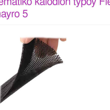
ematiko kalodion typoy Fl
ayro 5