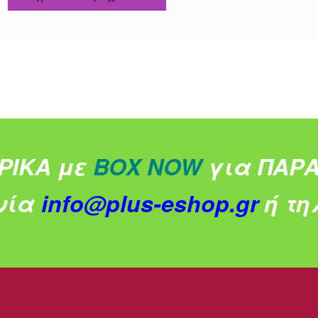
ΡΙΚΑ με
BOX NOW
για ΠΑΡΑ
νία
info@plus-eshop.gr
ή τηλ