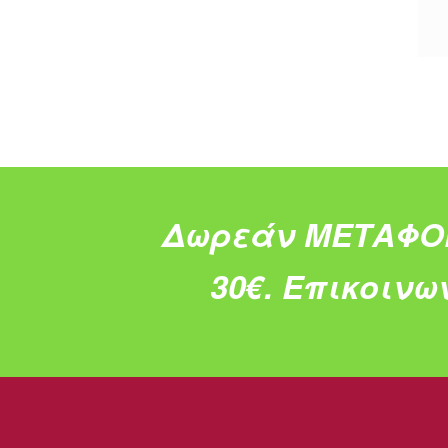
Δωρεάν ΜΕΤΑΦΟ
30€.
Επικοινω