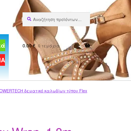
Αναζήτηση
Αναζήτηση
για:
κά
0.00
€
0 τεμάχια
ΜΑ
OWERTECH δεματικό καλωδίων τύπου Flex