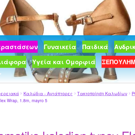
Παραστάσεων
Γυναικεία
Παιδικά
Ανδρι
Διάφορα
Υγεία και Ομορφιά
ΞΕΠΟΥΛΗ
φερειακά
Καλώδια - Αντάπτορες
Τακτοποίηση Καλωδίων
P
Flex Wrap, 1.8m, mayro 5