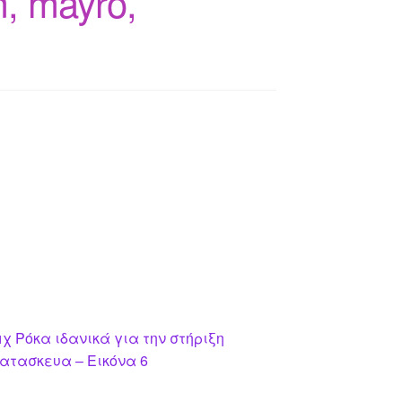
m, mayro,
χ Ρόκα ιδανικά για την στήριξη
κατασκευα – Εικόνα 6