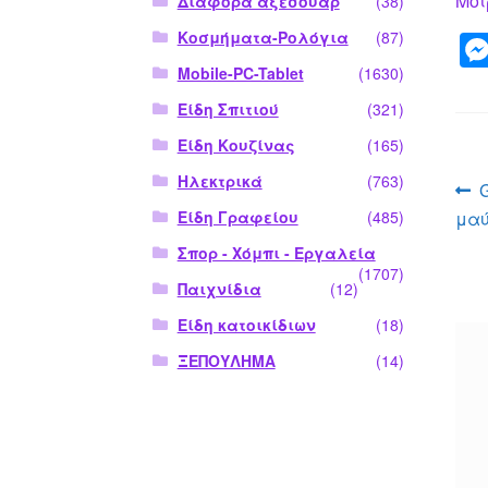
Μοι
Διάφορα αξεσουάρ
(38)
Κοσμήματα-Ρολόγια
(87)
Mobile-PC-Tablet
(1630)
Είδη Σπιτιού
(321)
Είδη Κουζίνας
(165)
Ηλεκτρικά
(763)
Π
μαύ
Είδη Γραφείου
(485)
ά
Σπορ - Χόμπι - Εργαλεία
(1707)
Παιχνίδια
(12)
Είδη κατοικίδιων
(18)
ΞΕΠΟΥΛΗΜΑ
(14)