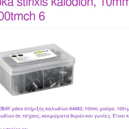
oka stirixis kalodion, 10m
00tmch 6
BAY ρόκα στήριξης καλωδίων 64683, 10mm, μαύρο, 100τμ
ωδίων σε τοίχους, κουφώματα θυρών και γωνίες. Είναι 