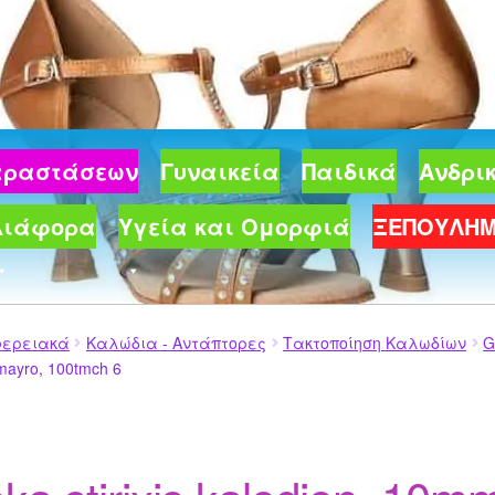
Παραστάσεων
Γυναικεία
Παιδικά
Ανδρι
Διάφορα
Υγεία και Ομορφιά
ΞΕΠΟΥΛΗ
φερειακά
Καλώδια - Αντάπτορες
Τακτοποίηση Καλωδίων
G
 mayro, 100tmch 6