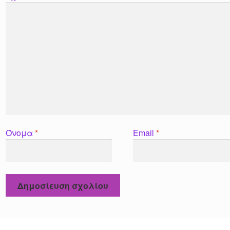
Όνομα
*
Email
*