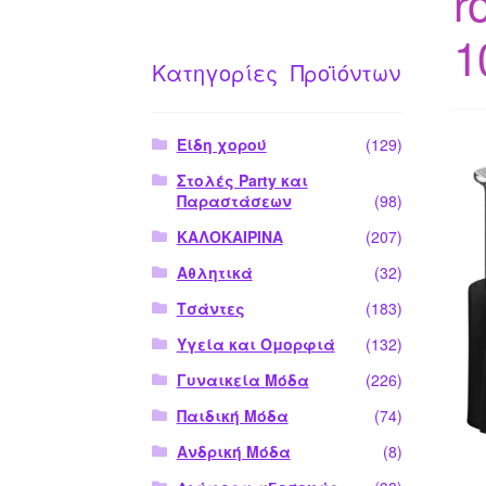
r
1
Κατηγορίες Προϊόντων
Είδη χορού
(129)
Στολές Party και
Παραστάσεων
(98)
ΚΑΛΟΚΑΙΡΙΝΑ
(207)
Αθλητικά
(32)
Τσάντες
(183)
Υγεία και Ομορφιά
(132)
Γυναικεία Μόδα
(226)
Παιδική Μόδα
(74)
Ανδρική Μόδα
(8)