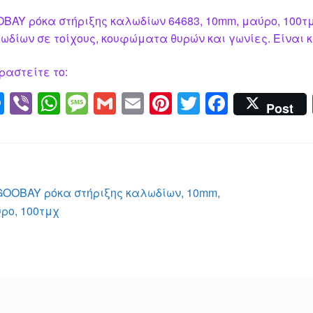
BAY ρόκα στήριξης καλωδίων 64683, 10mm, μαύρο, 100τμ
ωδίων σε τοίχους, κουφώματα θυρών και γωνίες. Είναι 
ραστείτε το:
M
Vi
W
M
G
E
Pi
T
F
Post
e
b
h
e
m
m
nt
wi
a
ss
er
at
ss
ail
ail
er
tt
c
e
s
a
e
er
e
n
A
g
st
b
λοήγηση
Προηγούμενο
GOOBAY ρόκα στήριξης καλωδίων, 10mm,
g
p
e
o
άρθρο:
ρο, 100τμχ
ρθρων
er
p
o
k