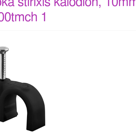
oka stirixis kalodion, 10m
00tmch 1