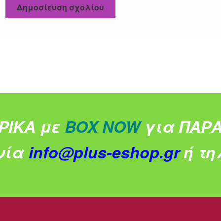
ΡΙΚΑ με
BOX NOW
για ΠΑΡΑ
νία
info@plus-eshop.gr
ή τηλ