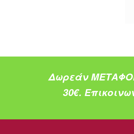
Δωρεάν ΜΕΤΑΦΟ
30€.
Επικοινω