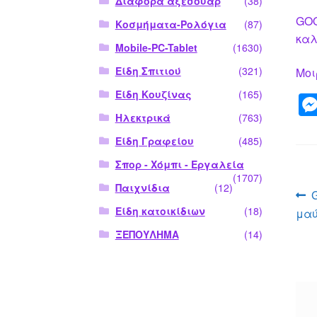
Διάφορα αξεσουάρ
(38)
GOO
Κοσμήματα-Ρολόγια
(87)
καλ
Mobile-PC-Tablet
(1630)
Είδη Σπιτιού
(321)
Μοι
Είδη Κουζίνας
(165)
Ηλεκτρικά
(763)
Είδη Γραφείου
(485)
Σπορ - Χόμπι - Εργαλεία
(1707)
Παιχνίδια
(12)
Π
Είδη κατοικίδιων
(18)
μαύ
ά
ΞΕΠΟΥΛΗΜΑ
(14)