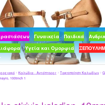
Παραστάσεων
Γυναικεία
Παιδικά
Ανδρι
Διάφορα
Υγεία και Ομορφιά
ΞΕΠΟΥΛΗ
φερειακά
Καλώδια - Αντάπτορες
Τακτοποίηση Καλωδίων
G
 mayro, 100tmch 1