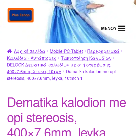
Απευθείας
Μετάβαση
μετάβαση
σε
στην
περιεχόμενο
MENΟΥ
πλοήγηση
Αρχική σελίδα
Mobile-PC-Tablet
Περιφερειακά
Καλώδια - Αντάπτορες
Τακτοποίηση Καλωδίων
DELOCK Δεματικά καλωδίων με οπή στερέωσης,
400×7.6mm, λευκά, 10τμχ
Dematika kalodion me opi
stereosis, 400×7.6mm, leyka, 10tmch 1
Dematika kalodion me
opi stereosis,
400×7.6mm, leyka,