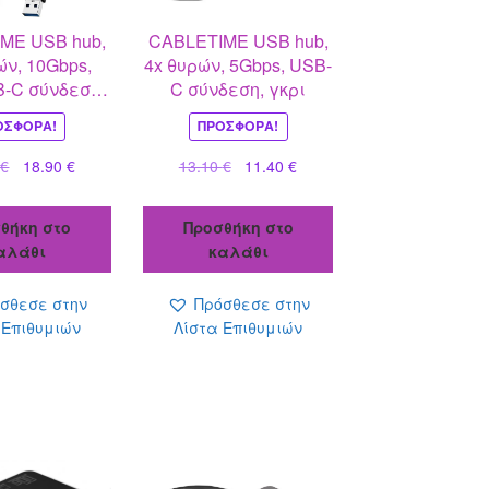
ME USB hub,
CABLETIME USB hub,
ών, 10Gbps,
4x θυρών, 5Gbps, USB-
-C σύνδεση,
C σύνδεση, γκρι
αύρο
ΟΣΦΟΡΆ!
ΠΡΟΣΦΟΡΆ!
Original
Η
Original
Η
0
€
18.90
€
13.10
€
11.40
€
price
τρέχουσα
price
τρέχουσα
was:
τιμή
was:
τιμή
θήκη στο
Προσθήκη στο
21.70 €.
είναι:
13.10 €.
είναι:
αλάθι
καλάθι
18.90 €.
11.40 €.
σθεσε στην
Πρόσθεσε στην
 Επιθυμιών
Λίστα Επιθυμιών