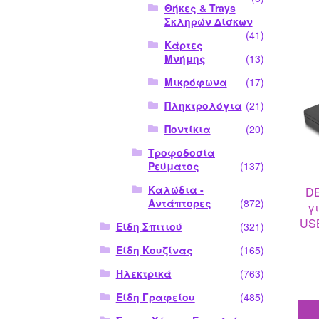
Θήκες & Trays
Σκληρών Δίσκων
(41)
Κάρτες
Μνήμης
(13)
Μικρόφωνα
(17)
Πληκτρολόγια
(21)
Ποντίκια
(20)
Τροφοδοσία
Ρεύματος
(137)
Καλώδια -
DE
Αντάπτορες
(872)
γ
USB
Είδη Σπιτιού
(321)
Είδη Κουζίνας
(165)
Ηλεκτρικά
(763)
Είδη Γραφείου
(485)