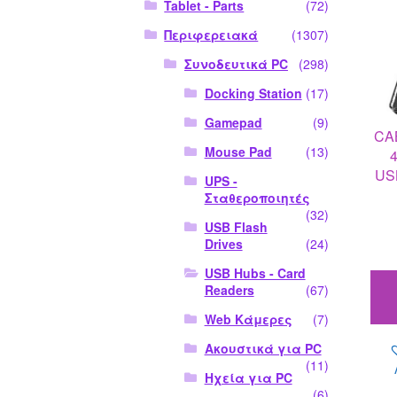
Tablet - Parts
(72)
Περιφερειακά
(1307)
Συνοδευτικά PC
(298)
Docking Station
(17)
Gamepad
(9)
CA
Mouse Pad
(13)
4
US
UPS -
Σταθεροποιητές
(32)
USB Flash
Drives
(24)
USB Hubs - Card
Readers
(67)
Web Κάμερες
(7)
Ακουστικά για PC
(11)
Ηχεία για PC
(6)