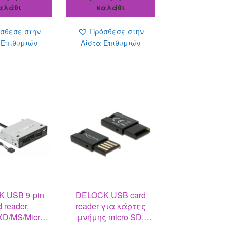
21.00 €.
είναι:
25.00 €.
είναι:
αλάθι
καλάθι
18.30 €.
21.70 €.
σθεσε στην
Πρόσθεσε στην
 Επιθυμιών
Λίστα Επιθυμιών
 USB 9-pin
DELOCK USB card
d reader,
reader για κάρτες
XD/MS/Micro
μνήμης micro SD,