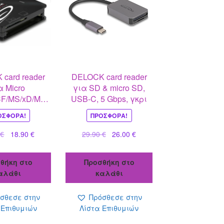
card reader
DELOCK card reader
α Micro
για SD & micro SD,
F/MS/xD/M2,
USB-C, 5 Gbps, γκρι
αύρο
ΟΣΦΟΡΆ!
ΠΡΟΣΦΟΡΆ!
Original
Η
Original
Η
0
€
18.90
€
29.90
€
26.00
€
price
τρέχουσα
price
τρέχουσα
was:
τιμή
was:
τιμή
θήκη στο
Προσθήκη στο
21.70 €.
είναι:
29.90 €.
είναι:
αλάθι
καλάθι
18.90 €.
26.00 €.
σθεσε στην
Πρόσθεσε στην
 Επιθυμιών
Λίστα Επιθυμιών