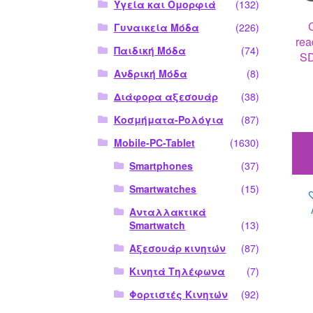
Υγεία και Ομορφιά
(132)
Γυναικεία Μόδα
(226)
reader για
Παιδική Μόδα
(74)
SD
Ανδρική Μόδα
(8)
Διάφορα αξεσουάρ
(38)
Κοσμήματα-Ρολόγια
(87)
Mobile-PC-Tablet
(1630)
Smartphones
(37)
Smartwatches
(15)
Ανταλλακτικά
Smartwatch
(13)
Αξεσουάρ κινητών
(87)
Κινητά Τηλέφωνα
(7)
Φορτιστές Κινητών
(92)