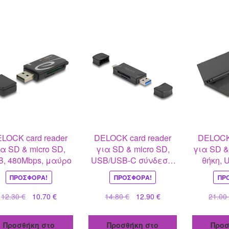
LOCK card reader
DELOCK card reader
DELOCK 
ια SD & micro SD,
για SD & micro SD,
για SD &
, 480Mbps, μαύρο
USB/USB-C σύνδεση,
θήκη, 
5Gbps, μαύρο
5Gbp
ΠΡΟΣΦΟΡΆ!
ΠΡΟΣΦΟΡΆ!
ΠΡ
Original
Η
Original
Η
12.30
€
10.70
€
14.80
€
12.90
€
21.0
price
τρέχουσα
price
τρέχουσα
was:
τιμή
was:
τιμή
Προσθήκη στο
Προσθήκη στο
Προσ