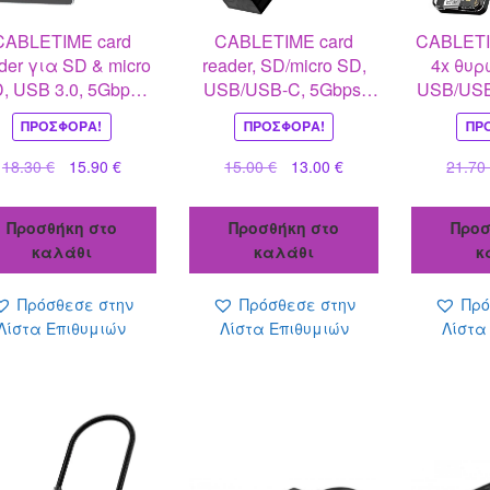
CABLETIME card
CABLETIME card
CABLETI
 SD & micro
reader, SD/micro SD,
4x θυρ
, USB 3.0, 5Gbps,
USB/USB-C, 5Gbps,
USB/USB
γκρι
γκρι
μ
ΠΡΟΣΦΟΡΆ!
ΠΡΟΣΦΟΡΆ!
ΠΡ
Original
Η
Original
Η
18.30
€
15.90
€
15.00
€
13.00
€
21.7
price
τρέχουσα
price
τρέχουσα
was:
τιμή
was:
τιμή
Προσθήκη στο
Προσθήκη στο
Προσ
18.30 €.
είναι:
15.00 €.
είναι:
καλάθι
καλάθι
κ
15.90 €.
13.00 €.
Πρόσθεσε στην
Πρόσθεσε στην
Πρό
Λίστα Επιθυμιών
Λίστα Επιθυμιών
Λίστα