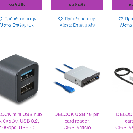
12.30 €.
είναι:
14.80 €.
είναι:
καλάθι
καλάθι
κ
10.70 €.
12.90 €.
Πρόσθεσε στην
Πρόσθεσε στην
Πρό
Λίστα Επιθυμιών
Λίστα Επιθυμιών
Λίστα
OCK mini USB hub
DELOCK USB 19-pin
DELOCK
2x θυρών, USB 3.2,
card reader,
car
10Gbps, USB-C
CF/SD/micro
CF/SD/