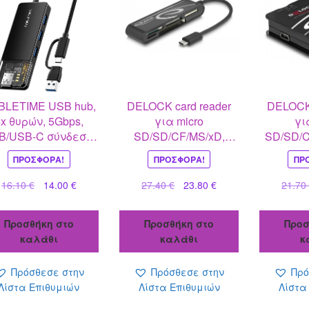
BLETIME USB hub,
DELOCK card reader
DELOCK 
x θυρών, 5Gbps,
για micro
γι
B/USB-C σύνδεση,
SD/SD/CF/MS/xD,
SD/SD/C
μαύρο
USB-C, μαύρο
μ
ΠΡΟΣΦΟΡΆ!
ΠΡΟΣΦΟΡΆ!
ΠΡ
Original
Η
Original
Η
16.10
€
14.00
€
27.40
€
23.80
€
21.7
price
τρέχουσα
price
τρέχουσα
was:
τιμή
was:
τιμή
Προσθήκη στο
Προσθήκη στο
Προσ
16.10 €.
είναι:
27.40 €.
είναι:
καλάθι
καλάθι
κ
14.00 €.
23.80 €.
Πρόσθεσε στην
Πρόσθεσε στην
Πρό
Λίστα Επιθυμιών
Λίστα Επιθυμιών
Λίστα