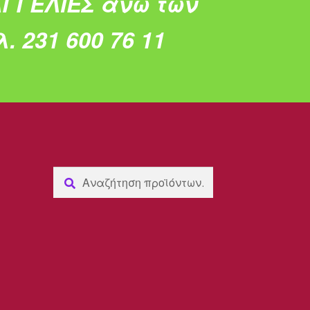
ΓΓΕΛΙΕΣ άνω των
. 231 600 76 11
Αναζήτηση
Αναζήτηση
για: