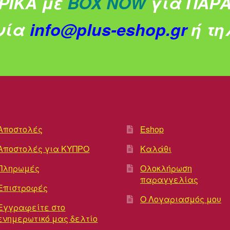
ΡΙΚΑ με
BOX NOW
για ΠΑΡΑ
νία
info@plus-eshop.gr
ή τηλ
Αποστολές
Eshop
Αποστολές για ΚΥΠΡΟ
Καλάθι
Πληρωμές
Ολοκλήρωση
παραγγελίας
Επιστροφές
Ο Λογαριασμός μου
Εγγραφείτε στο
ενημερωτικό μας δελτίο