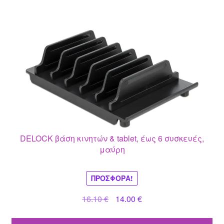
DELOCK βάση κινητών & tablet, έως 6 συσκευές,
μαύρη
ΠΡΟΣΦΟΡΆ!
Original
Η
16.10
€
14.00
€
price
τρέχουσα
was:
τιμή