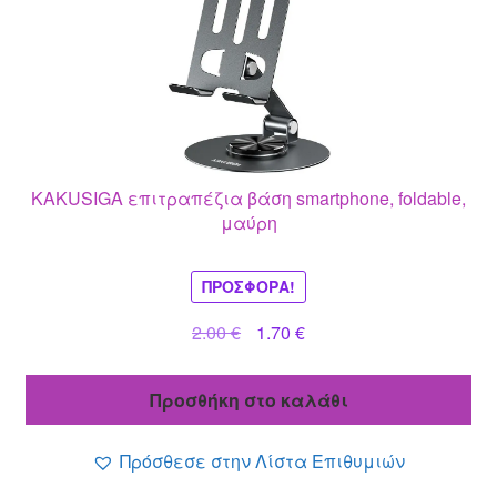
KAKUSIGA επιτραπέζια βάση smartphone, foldable,
μαύρη
ΠΡΟΣΦΟΡΆ!
Original
Η
2.00
€
1.70
€
price
τρέχουσα
was:
τιμή
Προσθήκη στο καλάθι
2.00 €.
είναι:
1.70 €.
Πρόσθεσε στην Λίστα Επιθυμιών