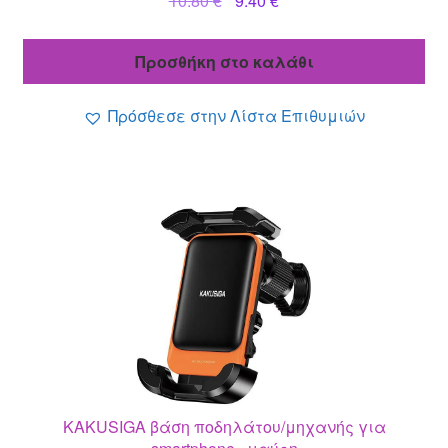
10.80
€
9.40
€
price
τρέχουσα
was:
τιμή
Προσθήκη στο καλάθι
10.80 €.
είναι:
9.40 €.
Πρόσθεσε στην Λίστα Επιθυμιών
KAKUSIGA βάση ποδηλάτου/μηχανής για