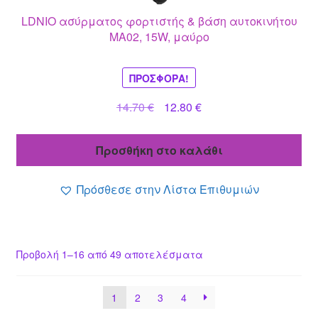
LDNIO ασύρματος φορτιστής & βάση αυτοκινήτου
MA02, 15W, μαύρο
ΠΡΟΣΦΟΡΆ!
Original
Η
14.70
€
12.80
€
price
τρέχουσα
was:
τιμή
Προσθήκη στο καλάθι
14.70 €.
είναι:
12.80 €.
Πρόσθεσε στην Λίστα Επιθυμιών
Προβολή 1–16 από 49 αποτελέσματα
1
2
3
4