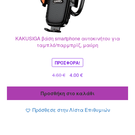
KAKUSIGA βάση smartphone αυτοκινήτου για
ταμπλό/παρμπρίζ, μαύρη
ΠΡΟΣΦΟΡΆ!
Original
Η
4.60
€
4.00
€
price
τρέχουσα
was:
τιμή
Προσθήκη στο καλάθι
4.60 €.
είναι:
4.00 €.
Πρόσθεσε στην Λίστα Επιθυμιών