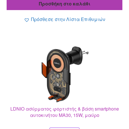
was:
τιμή
Προσθήκη στο καλάθι
11.80 €.
είναι:
10.30 €.
Πρόσθεσε στην Λίστα Επιθυμιών
LDNIO ασύρματος φορτιστής & βάση smartphone
αυτοκινήτου MA30, 15W, μαύρο