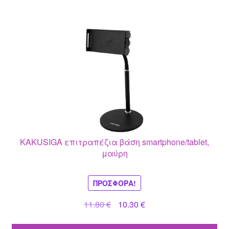
KAKUSIGA επιτραπέζια βάση smartphone/tablet,
μαύρη
ΠΡΟΣΦΟΡΆ!
Original
Η
11.80
€
10.30
€
price
τρέχουσα