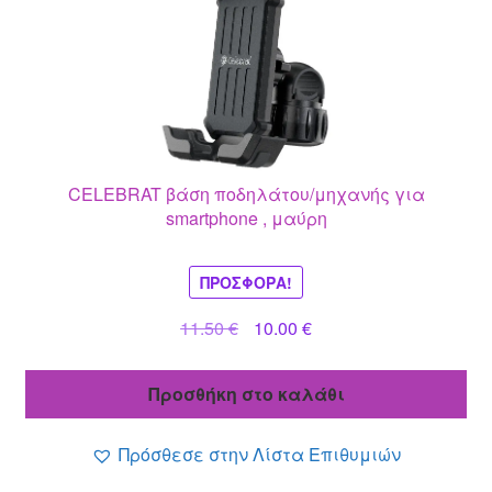
CELEBRAT βάση ποδηλάτου/μηχανής για
smartphone , μαύρη
ΠΡΟΣΦΟΡΆ!
Original
Η
11.50
€
10.00
€
price
τρέχουσα
was:
τιμή
Προσθήκη στο καλάθι
11.50 €.
είναι:
10.00 €.
Πρόσθεσε στην Λίστα Επιθυμιών