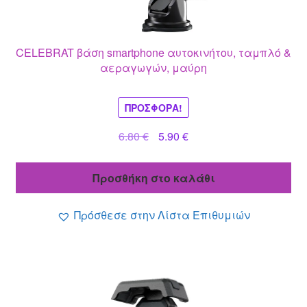
CELEBRAT βάση smartphone αυτοκινήτου, ταμπλό &
αεραγωγών, μαύρη
ΠΡΟΣΦΟΡΆ!
Original
Η
6.80
€
5.90
€
price
τρέχουσα
was:
τιμή
Προσθήκη στο καλάθι
6.80 €.
είναι:
5.90 €.
Πρόσθεσε στην Λίστα Επιθυμιών