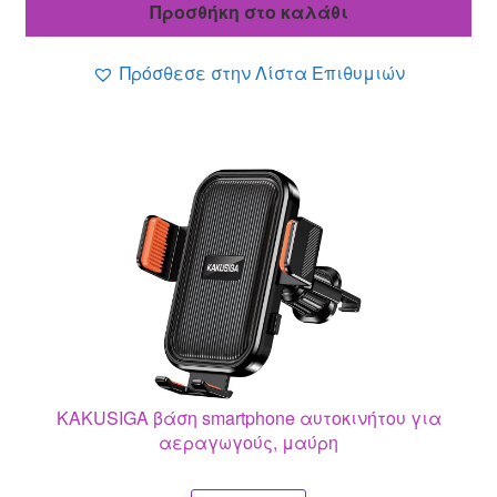
Προσθήκη στο καλάθι
16.10 €.
είναι:
14.00 €.
Πρόσθεσε στην Λίστα Επιθυμιών
KAKUSIGA βάση smartphone αυτοκινήτου για
αεραγωγούς, μαύρη