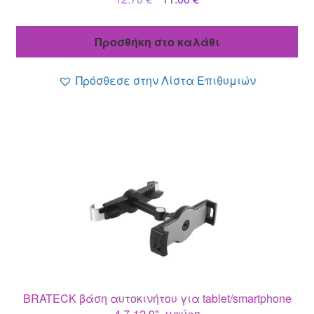
price
τρέχουσα
was:
τιμή
Προσθήκη στο καλάθι
12.70 €.
είναι:
11.00 €.
Πρόσθεσε στην Λίστα Επιθυμιών
BRATECK βάση αυτοκινήτου για tablet/smartphone
4.7-12.9", μαύρη