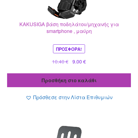
KAKUSIGA βάση ποδηλάτου/μηχανής για
smartphone , μαύρη
ΠΡΟΣΦΟΡΆ!
Original
Η
10.40
€
9.00
€
price
τρέχουσα
was:
τιμή
Προσθήκη στο καλάθι
10.40 €.
είναι:
9.00 €.
Πρόσθεσε στην Λίστα Επιθυμιών