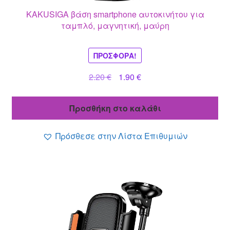
KAKUSIGA βάση smartphone αυτοκινήτου για
ταμπλό, μαγνητική, μαύρη
ΠΡΟΣΦΟΡΆ!
Original
Η
2.20
€
1.90
€
price
τρέχουσα
was:
τιμή
Προσθήκη στο καλάθι
2.20 €.
είναι:
1.90 €.
Πρόσθεσε στην Λίστα Επιθυμιών