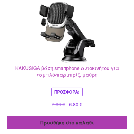
KAKUSIGA βάση smartphone αυτοκινήτου για
ταμπλό/παρμπρίζ, μαύρη
ΠΡΟΣΦΟΡΆ!
Original
Η
7.80
€
6.80
€
price
τρέχουσα
was:
τιμή
Προσθήκη στο καλάθι
7.80 €.
είναι:
6.80 €.