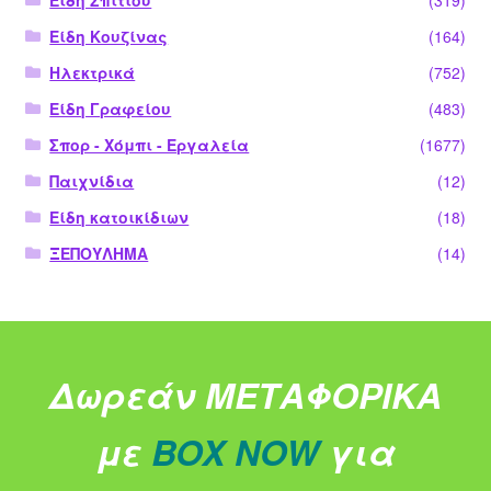
Είδη Κουζίνας
(164)
Ηλεκτρικά
(752)
Είδη Γραφείου
(483)
Σπορ - Χόμπι - Εργαλεία
(1677)
Παιχνίδια
(12)
Είδη κατοικίδιων
(18)
ΞΕΠΟΥΛΗΜΑ
(14)
Δωρεάν ΜΕΤΑΦΟΡΙΚΑ
με
BOX NOW
για