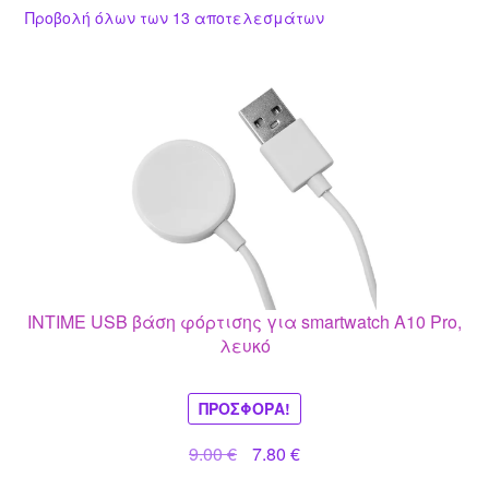
Προβολή όλων των 13 αποτελεσμάτων
INTIME USB βάση φόρτισης για smartwatch A10 Pro,
λευκό
ΠΡΟΣΦΟΡΆ!
Original
Η
9.00
€
7.80
€
price
τρέχουσα