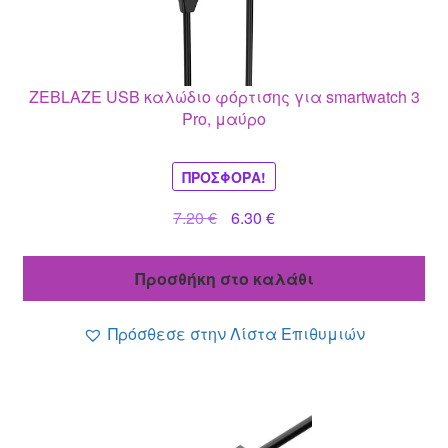
ZEBLAZE USB καλώδιο φόρτισης για smartwatch 3
Pro, μαύρο
ΠΡΟΣΦΟΡΆ!
Original
Η
7.20
€
6.30
€
price
τρέχουσα
was:
τιμή
Προσθήκη στο καλάθι
7.20 €.
είναι:
6.30 €.
Πρόσθεσε στην Λίστα Επιθυμιών