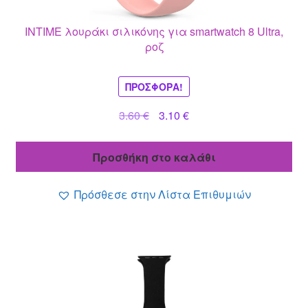
INTIME λουράκι σιλικόνης για smartwatch 8 Ultra,
ροζ
ΠΡΟΣΦΟΡΆ!
Original
Η
3.60
€
3.10
€
price
τρέχουσα
was:
τιμή
Προσθήκη στο καλάθι
3.60 €.
είναι:
3.10 €.
Πρόσθεσε στην Λίστα Επιθυμιών