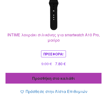
INTIME λουράκι σιλικόνης για smartwatch A10 Pro,
μαύρο
ΠΡΟΣΦΟΡΆ!
Original
Η
9.00
€
7.80
€
price
τρέχουσα
was:
τιμή
Προσθήκη στο καλάθι
9.00 €.
είναι:
7.80 €.
Πρόσθεσε στην Λίστα Επιθυμιών