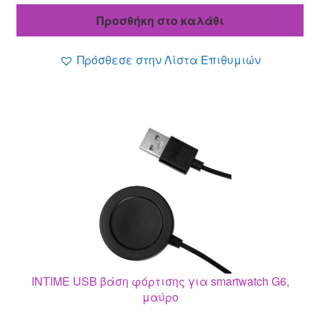
was:
τιμή
Προσθήκη στο καλάθι
9.00 €.
είναι:
7.80 €.
Πρόσθεσε στην Λίστα Επιθυμιών
INTIME USB βάση φόρτισης για smartwatch G6,
μαύρο