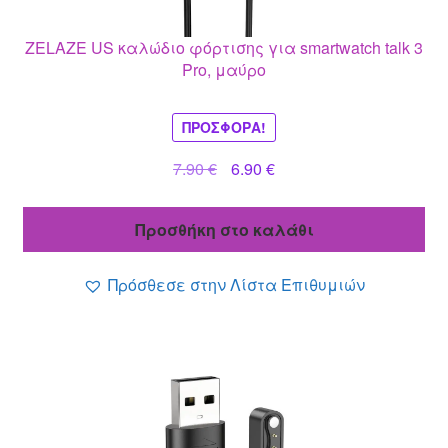
ZELAZE US καλώδιο φόρτισης για smartwatch talk 3
Pro, μαύρο
ΠΡΟΣΦΟΡΆ!
Original
Η
7.90
€
6.90
€
price
τρέχουσα
was:
τιμή
Προσθήκη στο καλάθι
7.90 €.
είναι:
6.90 €.
Πρόσθεσε στην Λίστα Επιθυμιών