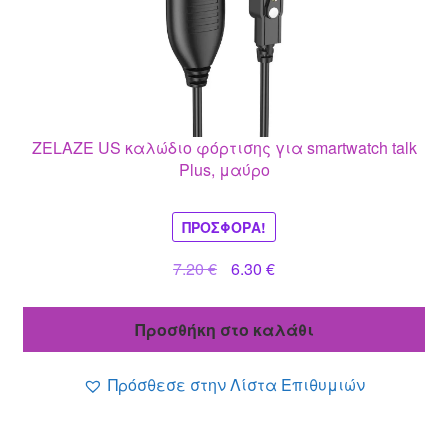
ZELAZE US καλώδιο φόρτισης για smartwatch talk
Plus, μαύρο
ΠΡΟΣΦΟΡΆ!
Original
Η
7.20
€
6.30
€
price
τρέχουσα
was:
τιμή
Προσθήκη στο καλάθι
7.20 €.
είναι:
6.30 €.
Πρόσθεσε στην Λίστα Επιθυμιών