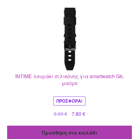
INTIME λουράκι σιλικόνης για smartwatch G6,
μαύρο
ΠΡΟΣΦΟΡΆ!
Original
Η
9.00
€
7.80
€
price
τρέχουσα
was:
τιμή
Προσθήκη στο καλάθι
9.00 €.
είναι: