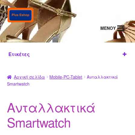
Απευθείας
Μετάβαση
μετάβαση
σε
στην
περιεχόμενο
MENΟΥ
πλοήγηση
Ετικέτες
Καλώ
Λουρά
διο
κι
Αρχική σελίδα
Mobile-PC-Tablet
Ανταλλακτικά
(5)
φόρτισ
Smartwatch
ης
(8)
Ανταλλακτικά
Smartwatch