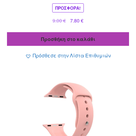
ΠΡΟΣΦΟΡΆ!
Original
Η
9.00
€
7.80
€
price
τρέχουσα
was:
τιμή
Προσθήκη στο καλάθι
9.00 €.
είναι:
7.80 €.
Πρόσθεσε στην Λίστα Επιθυμιών