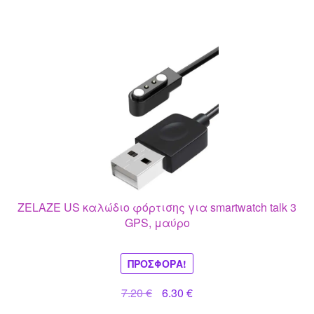
ZELAZE US καλώδιο φόρτισης για smartwatch talk 3
GPS, μαύρο
ΠΡΟΣΦΟΡΆ!
Original
Η
7.20
€
6.30
€
price
τρέχουσα