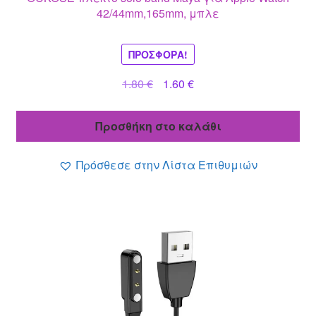
42/44mm,165mm, μπλε
ΠΡΟΣΦΟΡΆ!
Original
Η
1.80
€
1.60
€
price
τρέχουσα
was:
τιμή
Προσθήκη στο καλάθι
1.80 €.
είναι:
1.60 €.
Πρόσθεσε στην Λίστα Επιθυμιών