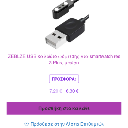
ZEBLZE USB καλώδιο φόρτισης για smartwatch res
3 Plus, μαύρο
ΠΡΟΣΦΟΡΆ!
Original
Η
7.20
€
6.30
€
price
τρέχουσα
was:
τιμή
Προσθήκη στο καλάθι
7.20 €.
είναι:
6.30 €.
Πρόσθεσε στην Λίστα Επιθυμιών