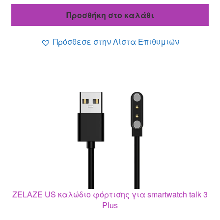
was:
τιμή
Προσθήκη στο καλάθι
7.20 €.
είναι:
6.30 €.
Πρόσθεσε στην Λίστα Επιθυμιών
ZELAZE US καλώδιο φόρτισης για smartwatch talk 3
Plus