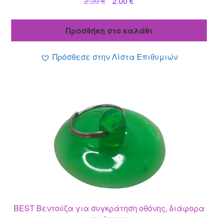
Original
Η
2.30
€
2.00
€
price
τρέχουσα
was:
τιμή
Προσθήκη στο καλάθι
2.30 €.
είναι:
2.00 €.
Πρόσθεσε στην Λίστα Επιθυμιών
BEST Βεντούζα για συγκράτηση οθόνης, διάφορα