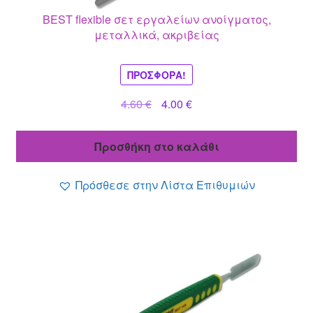
BEST flexible σετ εργαλείων ανοίγματος,
μεταλλικά, ακριβείας
ΠΡΟΣΦΟΡΆ!
Original
Η
4.60
€
4.00
€
price
τρέχουσα
was:
τιμή
Προσθήκη στο καλάθι
4.60 €.
είναι:
4.00 €.
Πρόσθεσε στην Λίστα Επιθυμιών