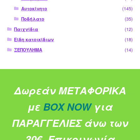
Αυτοκίνητο
(145)
Ποδήλατο
(35)
Παιχνίδια
(12)
Είδη κατοικίδιων
(18)
ΞΕΠΟΥΛΗΜΑ
(14)
Δωρεάν ΜΕΤΑΦΟΡΙΚΑ
με
BOX NOW
για
ΠΑΡΑΓΓΕΛΙΕΣ άνω των
30€.
Επικοινωνία