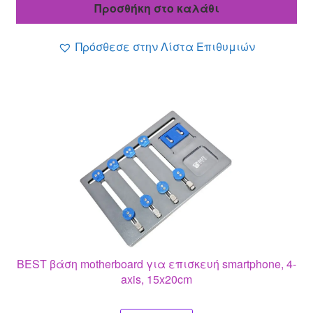
Προσθήκη στο καλάθι
22.90 €.
είναι:
19.90 €.
Πρόσθεσε στην Λίστα Επιθυμιών
BEST βάση motherboard για επισκευή smartphone, 4-
axis, 15x20cm