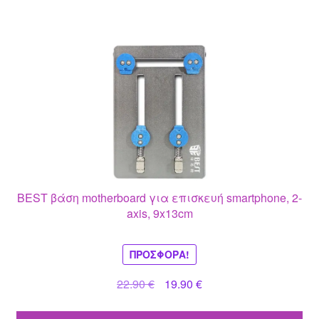
BEST βάση motherboard για επισκευή smartphone, 2-
axis, 9x13cm
ΠΡΟΣΦΟΡΆ!
Original
Η
22.90
€
19.90
€
price
τρέχουσα
was:
τιμή