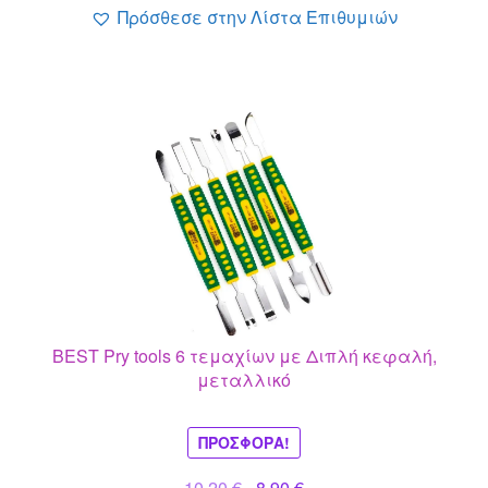
Πρόσθεσε στην Λίστα Επιθυμιών
BEST Pry tools 6 τεμαχίων με Διπλή κεφαλή,
μεταλλικό
ΠΡΟΣΦΟΡΆ!
Original
Η
10.20
€
8.90
€