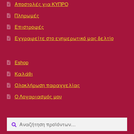
Αποστολές για ΚΥΠΡΟ
Πληρωμές
Επιστροφές
Εγγραφείτε στο ενημερωτικό μας δελτίο
Eshop
Καλάθι
Ολοκλήρωση παραγγελίας
Ο Λογαριασμός μου
Αναζήτηση
Αναζήτηση
για: