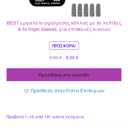
BEST εργαλείο αφαίρεσης κόλλας με 9x λεπίδες
& 5x finger sleeves, για επισκευές κινητών
ΠΡΟΣΦΟΡΆ!
Original
Η
9.80
€
8.50
€
price
τρέχουσα
was:
τιμή
Προσθήκη στο καλάθι
9.80 €.
είναι:
8.50 €.
Πρόσθεσε στην Λίστα Επιθυμιών
Προβολή 1–16 από 191 αποτελέσματα