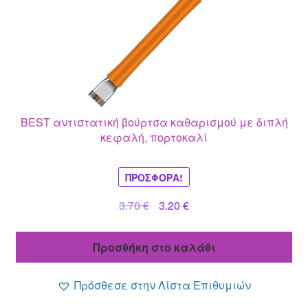
BEST αντιστατική βούρτσα καθαρισμού με διπλή
κεφαλή, πορτοκαλί
ΠΡΟΣΦΟΡΆ!
Original
Η
3.70
€
3.20
€
price
τρέχουσα
was:
τιμή
Προσθήκη στο καλάθι
3.70 €.
είναι:
3.20 €.
Πρόσθεσε στην Λίστα Επιθυμιών