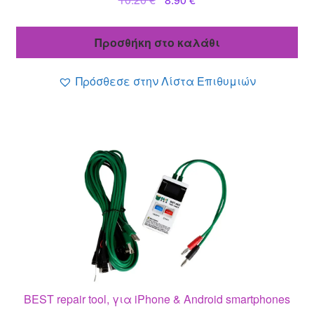
price
τρέχουσα
was:
τιμή
Προσθήκη στο καλάθι
10.20 €.
είναι:
8.90 €.
Πρόσθεσε στην Λίστα Επιθυμιών
BEST repair tool, για iPhone & Android smartphones