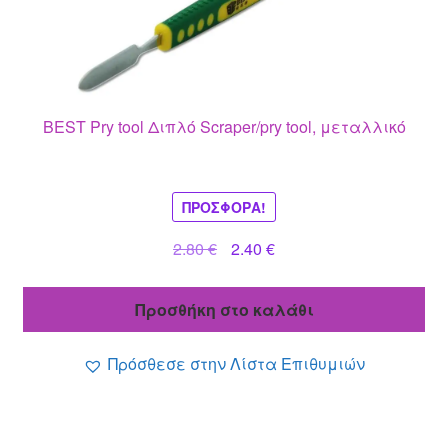
BEST Pry tool Διπλό Scraper/pry tool, μεταλλικό
ΠΡΟΣΦΟΡΆ!
Original
Η
2.80
€
2.40
€
price
τρέχουσα
was:
τιμή
Προσθήκη στο καλάθι
2.80 €.
είναι:
2.40 €.
Πρόσθεσε στην Λίστα Επιθυμιών