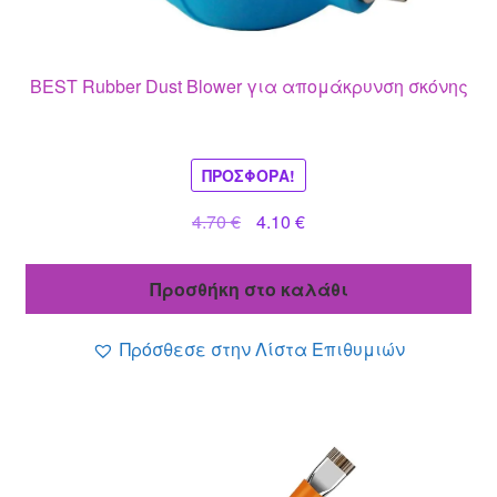
BEST Rubber Dust Blower για απομάκρυνση σκόνης
ΠΡΟΣΦΟΡΆ!
Original
Η
4.70
€
4.10
€
price
τρέχουσα
was:
τιμή
Προσθήκη στο καλάθι
4.70 €.
είναι:
4.10 €.
Πρόσθεσε στην Λίστα Επιθυμιών