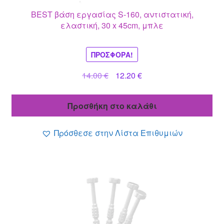
BEST βάση εργασίας S-160, αντιστατική,
ελαστική, 30 x 45cm, μπλε
ΠΡΟΣΦΟΡΆ!
Original
Η
14.00
€
12.20
€
price
τρέχουσα
was:
τιμή
Προσθήκη στο καλάθι
14.00 €.
είναι:
12.20 €.
Πρόσθεσε στην Λίστα Επιθυμιών