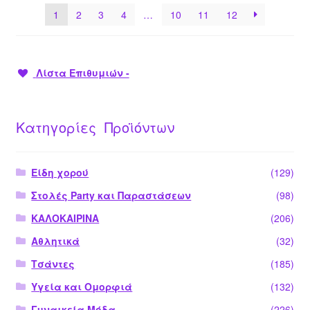
1
2
3
4
…
10
11
12
Λίστα Επιθυμιών -
Κατηγορίες Προϊόντων
Είδη χορού
(129)
Στολές Party και Παραστάσεων
(98)
ΚΑΛΟΚΑΙΡΙΝΑ
(206)
Αθλητικά
(32)
Τσάντες
(185)
Υγεία και Ομορφιά
(132)
Γυναικεία Μόδα
(226)