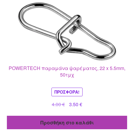
POWERTECH παραμάνα ψαρέματος, 22 x 5.5mm,
50τμχ
ΠΡΟΣΦΟΡΆ!
Original
Η
4.00
€
3.50
€
price
τρέχουσα
was:
τιμή
Προσθήκη στο καλάθι
4.00 €.
είναι:
3.50 €.