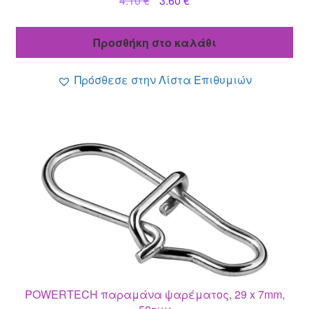
4.10
€
3.60
€
price
τρέχουσα
was:
τιμή
Προσθήκη στο καλάθι
4.10 €.
είναι:
3.60 €.
Πρόσθεσε στην Λίστα Επιθυμιών
POWERTECH παραμάνα ψαρέματος, 29 x 7mm,