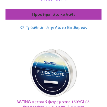
price
τρέχουσα
was:
τιμή
Προσθήκη στο καλάθι
10.70 €.
είναι:
9.30 €.
Πρόσθεσε στην Λίστα Επιθυμιών
ASTING πετονιά ψαρέματος 150YCL25,
fluorocarbon, 25lb, 137m, διάφανη