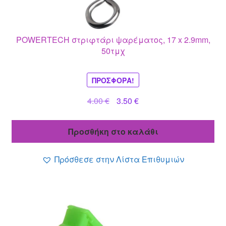
POWERTECH στριφτάρι ψαρέματος, 17 x 2.9mm,
50τμχ
ΠΡΟΣΦΟΡΆ!
Original
Η
4.00
€
3.50
€
price
τρέχουσα
was:
τιμή
Προσθήκη στο καλάθι
4.00 €.
είναι:
3.50 €.
Πρόσθεσε στην Λίστα Επιθυμιών