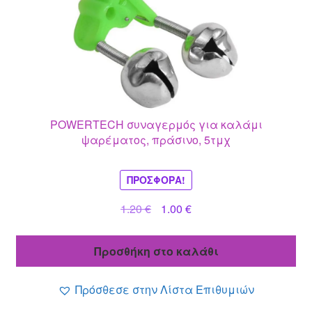
POWERTECH συναγερμός για καλάμι
ψαρέματος, πράσινο, 5τμχ
ΠΡΟΣΦΟΡΆ!
Original
Η
1.20
€
1.00
€
price
τρέχουσα
was:
τιμή
Προσθήκη στο καλάθι
1.20 €.
είναι:
1.00 €.
Πρόσθεσε στην Λίστα Επιθυμιών