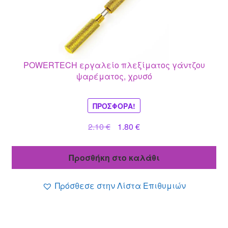
POWERTECH εργαλείο πλεξίματος γάντζου
ψαρέματος, χρυσό
ΠΡΟΣΦΟΡΆ!
Original
Η
2.10
€
1.80
€
price
τρέχουσα
was:
τιμή
Προσθήκη στο καλάθι
2.10 €.
είναι:
1.80 €.
Πρόσθεσε στην Λίστα Επιθυμιών