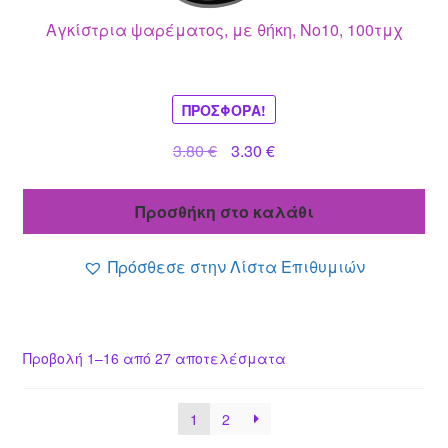
Αγκίστρια ψαρέματος, με θήκη, No10, 100τμχ
ΠΡΟΣΦΟΡΆ!
Original
Η
3.80
€
3.30
€
price
τρέχουσα
was:
τιμή
Προσθήκη στο καλάθι
3.80 €.
είναι:
3.30 €.
Πρόσθεσε στην Λίστα Επιθυμιών
Προβολή 1–16 από 27 αποτελέσματα
1
2