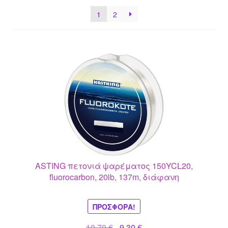
1
2
ASTING πετονιά ψαρέματος 150YCL20,
fluorocarbon, 20lb, 137m, διάφανη
ΠΡΟΣΦΟΡΆ!
Original
Η
10.70
€
9.30
€