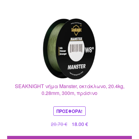
SEAKNIGHT νήμα Manster, οκτάκλωνο, 20.4kg,
0.28mm, 300m, πράσινο
ΠΡΟΣΦΟΡΆ!
Original
Η
20.70
€
18.00
€
price
τρέχουσα