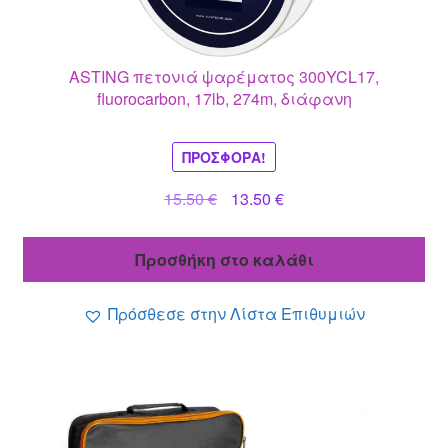
ASTING πετονιά ψαρέματος 300YCL17,
fluorocarbon, 17lb, 274m, διάφανη
ΠΡΟΣΦΟΡΆ!
Original
Η
15.50
€
13.50
€
price
τρέχουσα
was:
τιμή
Προσθήκη στο καλάθι
15.50 €.
είναι:
13.50 €.
Πρόσθεσε στην Λίστα Επιθυμιών