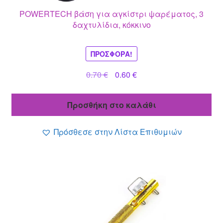
POWERTECH βάση για αγκίστρι ψαρέματος, 3
δαχτυλίδια, κόκκινο
ΠΡΟΣΦΟΡΆ!
Original
Η
0.70
€
0.60
€
price
τρέχουσα
was:
τιμή
Προσθήκη στο καλάθι
0.70 €.
είναι:
0.60 €.
Πρόσθεσε στην Λίστα Επιθυμιών