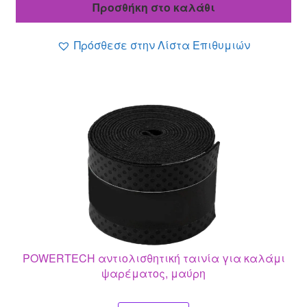
Προσθήκη στο καλάθι
3.60 €.
είναι:
3.10 €.
Πρόσθεσε στην Λίστα Επιθυμιών
POWERTECH αντιολισθητική ταινία για καλάμι
ψαρέματος, μαύρη