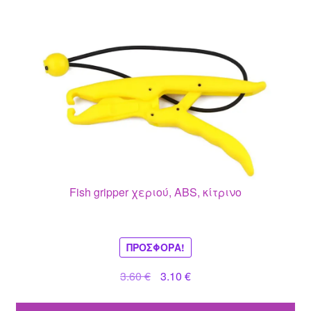
Fish gripper χεριού, ABS, κίτρινο
ΠΡΟΣΦΟΡΆ!
Original
Η
3.60
€
3.10
€
price
τρέχουσα
was:
τιμή