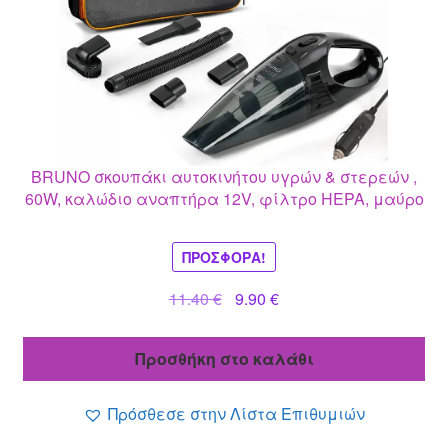
BRUNO σκουπάκι αυτοκινήτου υγρών & στερεών ,
60W, καλώδιο αναπτήρα 12V, φίλτρο HEPA, μαύρο
ΠΡΟΣΦΟΡΆ!
Original
Η
11.40
€
9.90
€
price
τρέχουσα
was:
τιμή
Προσθήκη στο καλάθι
11.40 €.
είναι:
9.90 €.
Πρόσθεσε στην Λίστα Επιθυμιών