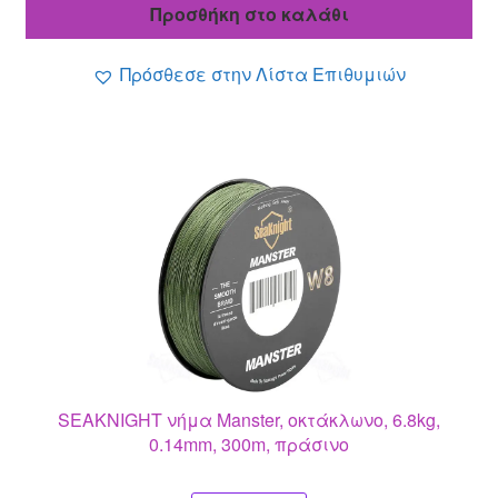
was:
τιμή
Προσθήκη στο καλάθι
20.70 €.
είναι:
18.00 €.
Πρόσθεσε στην Λίστα Επιθυμιών
SEAKNIGHT νήμα Manster, οκτάκλωνο, 6.8kg,
0.14mm, 300m, πράσινο